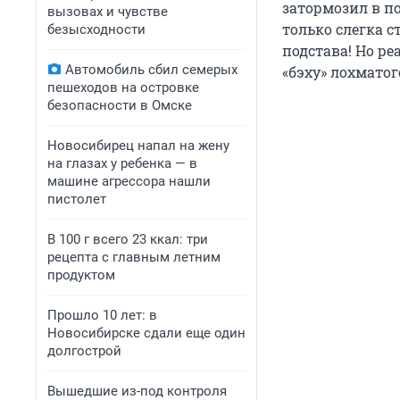
затормозил в по
вызовах и чувстве
только слегка с
безысходности
подстава! Но р
Автомобиль сбил семерых
«бэху» лохматог
пешеходов на островке
безопасности в Омске
Новосибирец напал на жену
на глазах у ребенка — в
машине агрессора нашли
пистолет
В 100 г всего 23 ккал: три
рецепта с главным летним
продуктом
Прошло 10 лет: в
Новосибирске сдали еще один
долгострой
Вышедшие из-под контроля