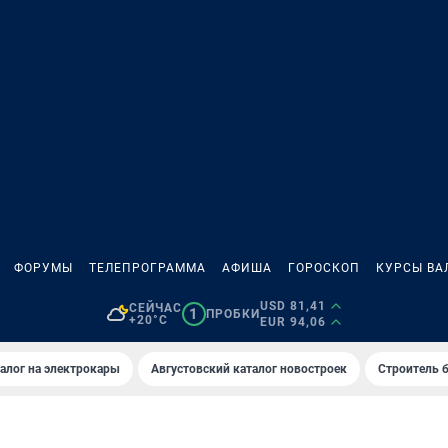
ФОРУМЫ
ТЕЛЕПРОГРАММА
АФИША
ГОРОСКОП
КУРСЫ ВА
USD 81,41
СЕЙЧАС
1
ПРОБКИ
+20°C
EUR 94,06
алог на электрокары
Августовский каталог новостроек
Строитель б