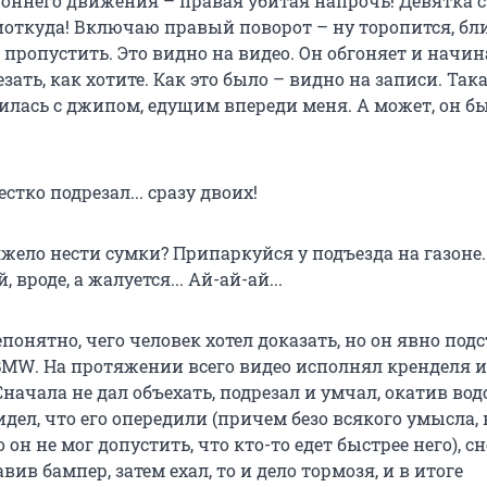
роннего движения – правая убитая напрочь! Девятка 
иоткуда! Включаю правый поворот – ну торопится, бл
пропустить. Это видно на видео. Он обгоняет и начин
зать, как хотите. Как это было – видно на записи. Так
илась с джипом, едущим впереди меня. А может, он бы
стко подрезал... сразу двоих!
яжело нести сумки? Припаркуйся у подъезда на газоне
 вроде, а жалуется... Ай-ай-ай...
епонятно, чего человек хотел доказать, но он явно под
BMW. На протяжении всего видео исполнял кренделя и.
начала не дал объехать, подрезал и умчал, окатив вод
дел, что его опередили (причем безо всякого умысла, 
 он не мог допустить, что кто-то едет быстрее него), с
вив бампер, затем ехал, то и дело тормозя, и в итоге