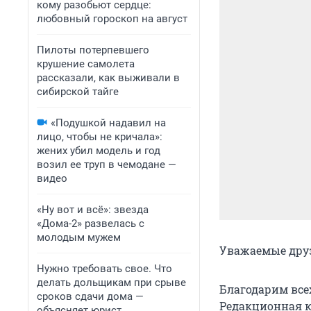
кому разобьют сердце:
любовный гороскоп на август
Пилоты потерпевшего
крушение самолета
рассказали, как выживали в
сибирской тайге
«Подушкой надавил на
лицо, чтобы не кричала»:
жених убил модель и год
возил ее труп в чемодане —
видео
«Ну вот и всё»: звезда
«Дома-2» развелась с
молодым мужем
Уважаемые друз
Нужно требовать свое. Что
делать дольщикам при срыве
Благодарим все
сроков сдачи дома —
Редакционная к
объясняет юрист