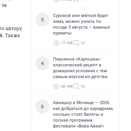
 за
Суровой или мягкой будет
3
зима, можно узнать по
погоде 5 августа — важные
го автору
приметы
й. Также
77 168
12
Пирожное «Картошка»:
4
классический рецепт в
домашних условиях с тем
самым вкусом из детства
30 199
13
Авиашоу в Мочище — 2026:
5
как добраться до аэродрома,
сколько стоят билеты и
полная программа
фестиваля «Вива Авиа!»