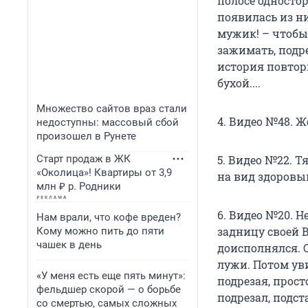
полосе односто
появилась из н
мужик! – чтобы 
зажимать, подре
история повтор
бухой....
Множество сайтов враз стали
4. Видео №48. Же
недоступны: массовый сбой
произошел в Рунете
Старт продаж в ЖК
5. Видео №22. Т
«Околица»! Квартиры от 3,9
на вид здоровый,
млн ₽ р. Родники
6. Видео №20. Н
Нам врали, что кофе вреден?
задницу своей 
Кому можно пить до пяти
чашек в день
доисполнялся. С
лужи. Потом уви
«У меня есть еще пять минут»:
подрезая, просто
фельдшер скорой — о борьбе
подрезал, подста
со смертью, самых сложных