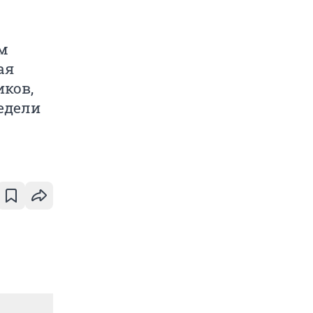
ам
ая
иков,
едели