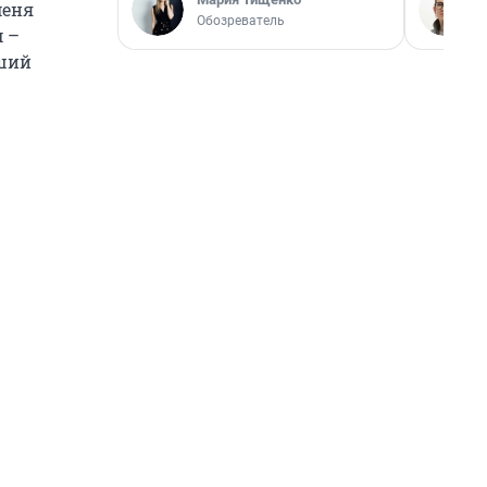
меня
Обозреватель
м –
вший