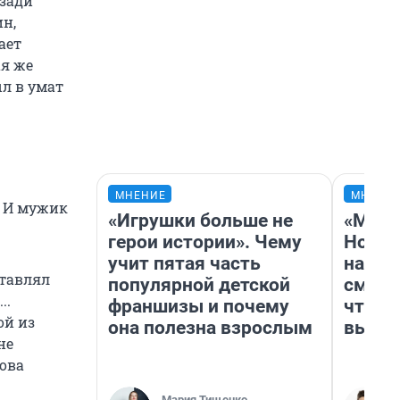
сзади
ин,
ает
ая же
л в умат
МНЕНИЕ
МНЕНИ
. И мужик
«Игрушки больше не
«Мы в
герои истории». Чему
Нолан
учит пятая часть
настр
ставлял
популярной детской
смотр
..
франшизы и почему
чтобы
ой из
она полезна взрослым
выгля
не
нова
Мария Тищенко