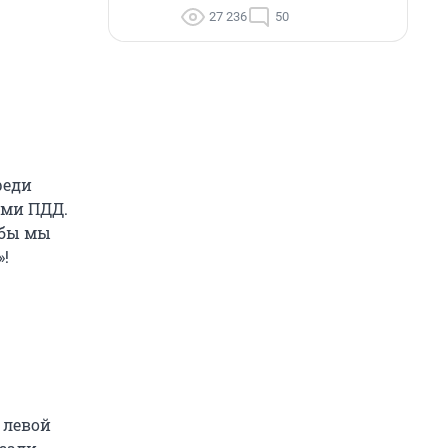
27 236
50
реди
ями ПДД.
обы мы
»!
 левой