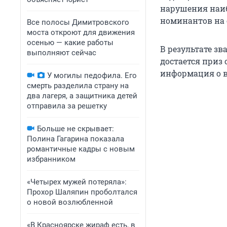
нарушения наиб
номинантов на 
Все полосы Димитровского
моста откроют для движения
осенью — какие работы
В результате з
выполняют сейчас
достается приз
информация о в
У могилы педофила. Его
смерть разделила страну на
два лагеря, а защитника детей
отправила за решетку
Больше не скрывает:
Полина Гагарина показала
романтичные кадры с новым
избранником
«Четырех мужей потеряла»:
Прохор Шаляпин проболтался
о новой возлюбленной
«В Красноярске жираф есть, в