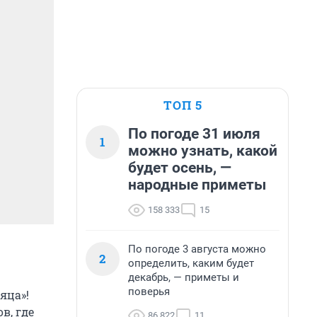
ТОП 5
По погоде 31 июля
1
можно узнать, какой
будет осень, —
народные приметы
158 333
15
По погоде 3 августа можно
2
определить, каким будет
декабрь, — приметы и
поверья
яца»!
в, где
86 822
11