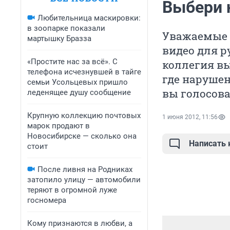
Выбери 
Любительница маскировки:
в зоопарке показали
Уважаемые д
мартышку Бразза
видео для р
«Простите нас за всё». С
коллегия вы
телефона исчезнувшей в тайге
где нарушен
семьи Усольцевых пришло
вы голосова
леденящее душу сообщение
Крупную коллекцию почтовых
1 июня 2012, 11:56
марок продают в
Новосибирске — сколько она
Написать
стоит
После ливня на Родниках
затопило улицу — автомобили
теряют в огромной луже
госномера
Кому признаются в любви, а