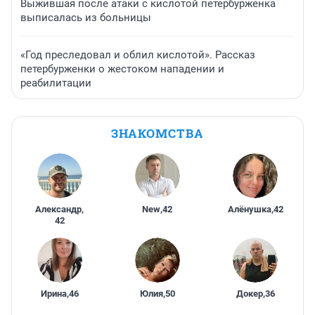
Выжившая после атаки с кислотой петербурженка
выписалась из больницы
«Год преследовал и облил кислотой». Рассказ
петербурженки о жестоком нападении и
реабилитации
ЗНАКОМСТВА
Александр
,
New
,
42
Алёнушка
,
42
42
Ирина
,
46
Юлия
,
50
Докер
,
36