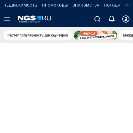
НЕДВИЖИМОСТЬ
ПРОМОКОДЫ
ЗНАКОМСТВА
ПОГОДА
ФО
Растет популярность дискаунтеров
Межд