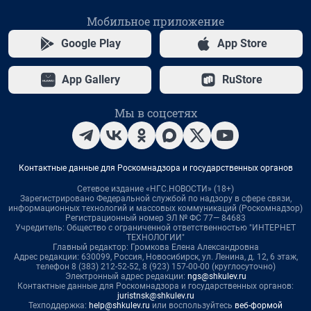
Мобильное приложение
Google Play
App Store
App Gallery
RuStore
Мы в соцсетях
Контактные данные для Роскомнадзора и государственных органов
Сетевое издание «НГС.НОВОСТИ» (18+)
Зарегистрировано Федеральной службой по надзору в сфере связи,
информационных технологий и массовых коммуникаций (Роскомнадзор)
Регистрационный номер ЭЛ № ФС 77— 84683
Учредитель: Общество с ограниченной ответственностью "ИНТЕРНЕТ
ТЕХНОЛОГИИ"
Главный редактор: Громкова Елена Александровна
Адрес редакции: 630099, Россия, Новосибирск, ул. Ленина, д. 12, 6 этаж,
телефон 8 (383) 212-52-52, 8 (923) 157-00-00 (круглосуточно)
Электронный адрес редакции:
ngs@shkulev.ru
Контактные данные для Роскомнадзора и государственных органов:
juristnsk@shkulev.ru
Техподдержка:
help@shkulev.ru
или воспользуйтесь
веб-формой