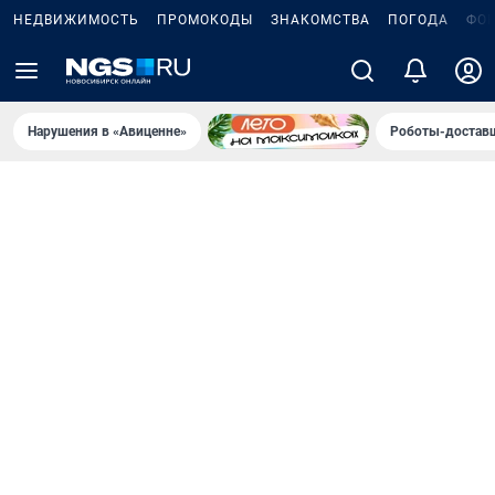
НЕДВИЖИМОСТЬ
ПРОМОКОДЫ
ЗНАКОМСТВА
ПОГОДА
ФО
Нарушения в «Авиценне»
Роботы-доставщ