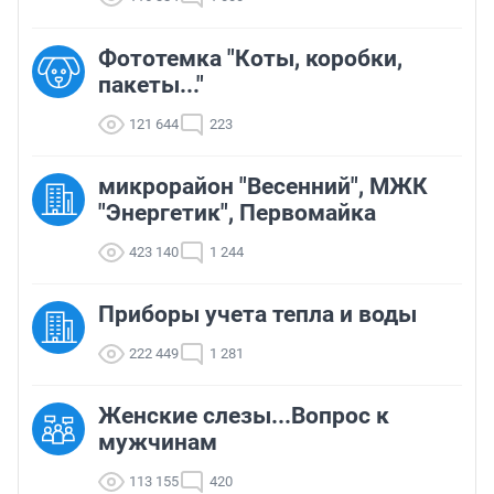
Фототемка "Коты, коробки,
пакеты..."
121 644
223
микрорайон "Весенний", МЖК
"Энергетик", Первомайка
423 140
1 244
Приборы учета тепла и воды
222 449
1 281
Женские слезы...Вопрос к
мужчинам
113 155
420