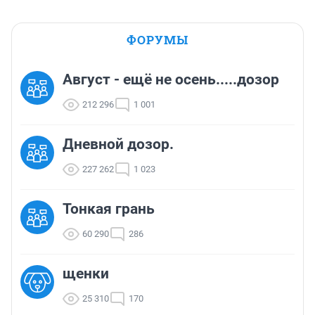
ФОРУМЫ
Август - ещё не осень.....дозор
212 296
1 001
Дневной дозор.
227 262
1 023
Тонкая грань
60 290
286
щенки
25 310
170