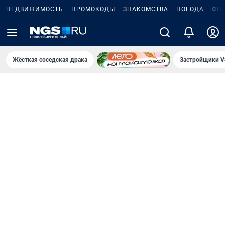
НЕДВИЖИМОСТЬ
ПРОМОКОДЫ
ЗНАКОМСТВА
ПОГОДА
ФО
Жёсткая соседская драка
Застройщики V