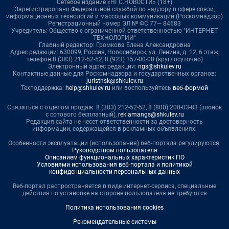
Сетевое издание «НГС.НОВОСТИ» (18+)
Зарегистрировано Федеральной службой по надзору в сфере связи,
информационных технологий и массовых коммуникаций (Роскомнадзор)
Регистрационный номер ЭЛ № ФС 77— 84683
Учредитель: Общество с ограниченной ответственностью "ИНТЕРНЕТ
ТЕХНОЛОГИИ"
Главный редактор: Громкова Елена Александровна
Адрес редакции: 630099, Россия, Новосибирск, ул. Ленина, д. 12, 6 этаж,
телефон 8 (383) 212-52-52, 8 (923) 157-00-00 (круглосуточно)
Электронный адрес редакции:
ngs@shkulev.ru
Контактные данные для Роскомнадзора и государственных органов:
juristnsk@shkulev.ru
Техподдержка:
help@shkulev.ru
или воспользуйтесь
веб-формой
Связаться с отделом продаж: 8 (383) 212-52-52, 8 (800) 200-03-83 (звонок
с сотового бесплатный),
reklamangs@shkulev.ru
Редакция сайта не несет ответственности за достоверность
информации, содержащейся в рекламных объявлениях.
Особенности эксплуатации (использования) веб-портала регулируются:
Руководством пользователя
Описанием функциональных характеристик ПО
Условиями использования веб-портала и политикой
конфиденциальности персональных данных
Веб-портал распространяется в виде интернет-сервиса, специальные
действия по установке на стороне пользователя не требуются
Политика использования cookies
Рекомендательные системы