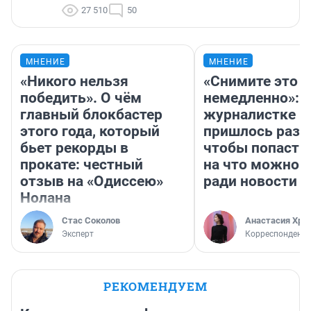
27 510
50
МНЕНИЕ
МНЕНИЕ
«Никого нельзя
«Снимите это
победить». О чём
немедленно»:
главный блокбастер
журналистке Н
этого года, который
пришлось разд
бьет рекорды в
чтобы попасть 
прокате: честный
на что можно 
отзыв на «Одиссею»
ради новости
Нолана
Стас Соколов
Анастасия Хри
Эксперт
Корреспондент
РЕКОМЕНДУЕМ