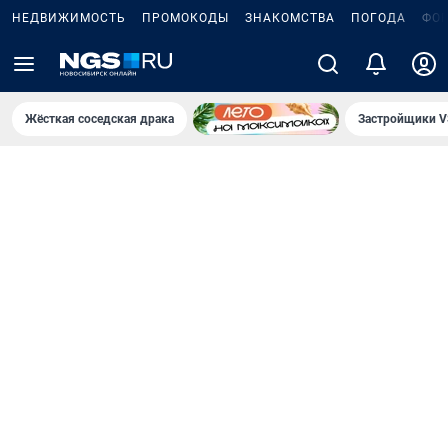
НЕДВИЖИМОСТЬ
ПРОМОКОДЫ
ЗНАКОМСТВА
ПОГОДА
ФО
Жёсткая соседская драка
Застройщики V