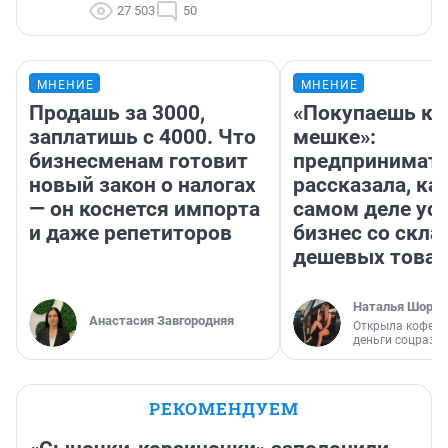
27 503
50
МНЕНИЕ
МНЕНИЕ
Продашь за 3000,
«Покупаешь ко
заплатишь с 4000. Что
мешке»:
бизнесменам готовит
предпринимат
новый закон о налогах
рассказала, как
— он коснется импорта
самом деле ус
и даже репетиторов
бизнес со скл
дешевых това
Наталья Шорох
Анастасия Завгородняя
Открыла кофейн
деньги соцразв
РЕКОМЕНДУЕМ