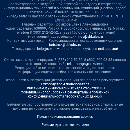
Сетевое издание «НГС.НОВОСТИ» (18+)
Зарегистрировано Федеральной службой по надзору в сфере связи,
информационных технологий и массовых коммуникаций (Роскомнадзор)
Регистрационный номер ЭЛ № ФС 77— 84683
Учредитель: Общество с ограниченной ответственностью "ИНТЕРНЕТ
ТЕХНОЛОГИИ"
Главный редактор: Громкова Елена Александровна
Адрес редакции: 630099, Россия, Новосибирск, ул. Ленина, д. 12, 6 этаж,
телефон 8 (383) 212-52-52, 8 (923) 157-00-00 (круглосуточно)
Электронный адрес редакции:
ngs@shkulev.ru
Контактные данные для Роскомнадзора и государственных органов:
juristnsk@shkulev.ru
Техподдержка:
help@shkulev.ru
или воспользуйтесь
веб-формой
Связаться с отделом продаж: 8 (383) 212-52-52, 8 (800) 200-03-83 (звонок
с сотового бесплатный),
reklamangs@shkulev.ru
Редакция сайта не несет ответственности за достоверность
информации, содержащейся в рекламных объявлениях.
Особенности эксплуатации (использования) веб-портала регулируются:
Руководством пользователя
Описанием функциональных характеристик ПО
Условиями использования веб-портала и политикой
конфиденциальности персональных данных
Веб-портал распространяется в виде интернет-сервиса, специальные
действия по установке на стороне пользователя не требуются
Политика использования cookies
Рекомендательные системы