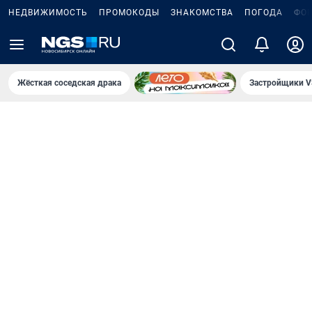
НЕДВИЖИМОСТЬ
ПРОМОКОДЫ
ЗНАКОМСТВА
ПОГОДА
ФО
Жёсткая соседская драка
Застройщики V