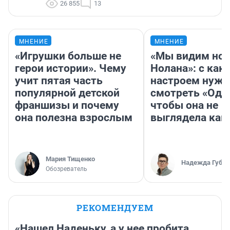
26 855
13
МНЕНИЕ
МНЕНИЕ
«Игрушки больше не
«Мы видим нов
герои истории». Чему
Нолана»: с как
учит пятая часть
настроем нужн
популярной детской
смотреть «Оди
франшизы и почему
чтобы она не
она полезна взрослым
выглядела как
Мария Тищенко
Надежда Губар
Обозреватель
РЕКОМЕНДУЕМ
«Нашел Наденьку, а у нее пробита