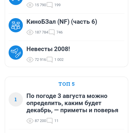
15 790
199
КиноБЗал (NF) (часть 6)
187 784
746
Невесты 2008!
72 916
1 002
ТОП 5
По погоде 3 августа можно
1
определить, каким будет
декабрь, — приметы и поверья
87 200
11