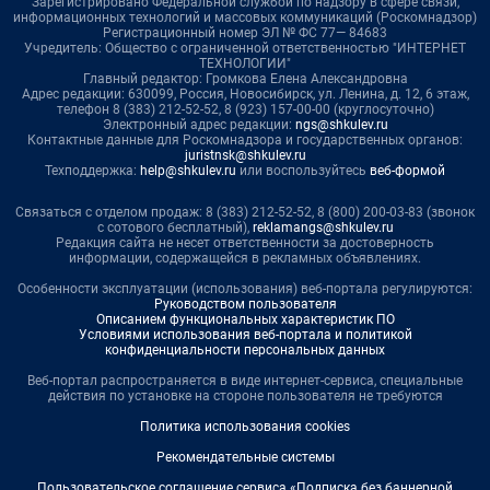
Зарегистрировано Федеральной службой по надзору в сфере связи,
информационных технологий и массовых коммуникаций (Роскомнадзор)
Регистрационный номер ЭЛ № ФС 77— 84683
Учредитель: Общество с ограниченной ответственностью "ИНТЕРНЕТ
ТЕХНОЛОГИИ"
Главный редактор: Громкова Елена Александровна
Адрес редакции: 630099, Россия, Новосибирск, ул. Ленина, д. 12, 6 этаж,
телефон 8 (383) 212-52-52, 8 (923) 157-00-00 (круглосуточно)
Электронный адрес редакции:
ngs@shkulev.ru
Контактные данные для Роскомнадзора и государственных органов:
juristnsk@shkulev.ru
Техподдержка:
help@shkulev.ru
или воспользуйтесь
веб-формой
Связаться с отделом продаж: 8 (383) 212-52-52, 8 (800) 200-03-83 (звонок
с сотового бесплатный),
reklamangs@shkulev.ru
Редакция сайта не несет ответственности за достоверность
информации, содержащейся в рекламных объявлениях.
Особенности эксплуатации (использования) веб-портала регулируются:
Руководством пользователя
Описанием функциональных характеристик ПО
Условиями использования веб-портала и политикой
конфиденциальности персональных данных
Веб-портал распространяется в виде интернет-сервиса, специальные
действия по установке на стороне пользователя не требуются
Политика использования cookies
Рекомендательные системы
Пользовательское соглашение сервиса «Подписка без баннерной