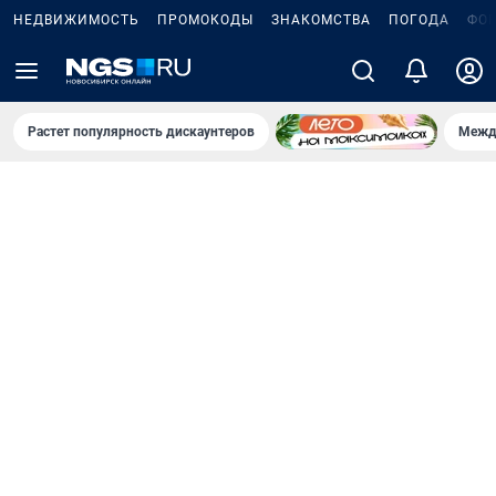
НЕДВИЖИМОСТЬ
ПРОМОКОДЫ
ЗНАКОМСТВА
ПОГОДА
ФО
Растет популярность дискаунтеров
Межд