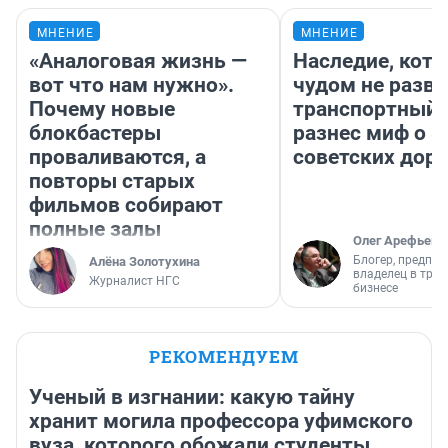
МНЕНИЕ
МНЕНИЕ
«Аналоговая жизнь —
Наследие, кото
вот что нам нужно».
чудом не разва
Почему новые
транспортный 
блокбастеры
разнес миф о 
проваливаются, а
советских доро
повторы старых
фильмов собирают
полные залы
Олег Арефьев
Блогер, предпри
Алёна Золотухина
владелец в тра
Журналист НГС
бизнесе
РЕКОМЕНДУЕМ
Ученый в изгнании: какую тайну
хранит могила профессора уфимского
вуза, которого обожали студенты