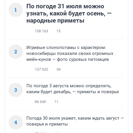
По погоде 31 июля можно
1
узнать, какой будет осень, —
народные приметы
158 163
15
Игривые слонопотамы с характером:
2
новосибирцы показали своих огромных
мейн-кунов — фото суровых питомцев
137 620
34
По погоде 3 августа можно определить,
3
каким будет декабрь, — приметы и поверья
86 640
11
Погода 30 июля укажет, каким ждать август —
4
поверья и приметы