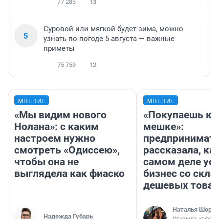
77 283
13
Суровой или мягкой будет зима, можно
5
узнать по погоде 5 августа — важные
приметы
75 759
12
МНЕНИЕ
МНЕНИЕ
«Мы видим нового
«Покупаешь ко
Нолана»: с каким
мешке»:
настроем нужно
предпринимат
смотреть «Одиссею»,
рассказала, как
чтобы она не
самом деле ус
выглядела как фиаско
бизнес со скл
дешевых това
Наталья Шорох
Надежда Губарь
Открыла кофейн