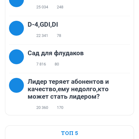
25 034
248
D-4,GDI,DI
22 341
78
Сад для флудаков
7 816
80
Лидер теряет абонентов и
качество,ему недолго,кто
может стать лидером?
20 360
170
ТОП 5