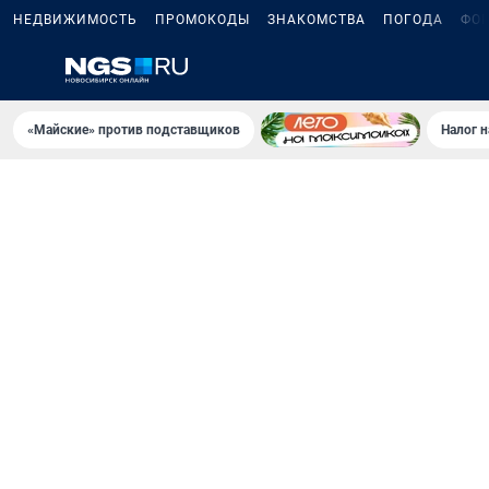
НЕДВИЖИМОСТЬ
ПРОМОКОДЫ
ЗНАКОМСТВА
ПОГОДА
ФО
«Майские» против подставщиков
Налог 