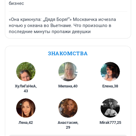
бизнес
«Она крикнула: „Дядя Боря!“» Москвичка исчезла
ночью у океана во Вьетнаме. Что произошло в
последние минуты пропажи девушки
ЗНАКОМСТВА
ХуЛиГаНкА
,
Милана
,
40
Елена
,
38
43
Лена
,
42
Анастасия
,
Mirak777
,
25
29