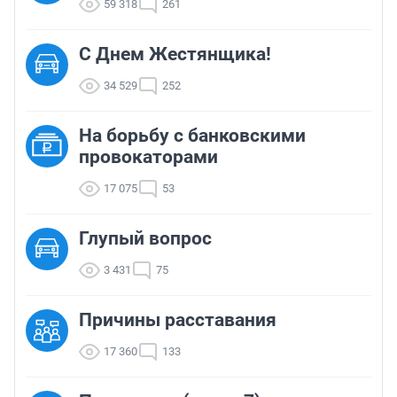
59 318
261
С Днем Жестянщика!
34 529
252
На борьбу с банковскими
провокаторами
17 075
53
Глупый вопрос
3 431
75
Причины расставания
17 360
133