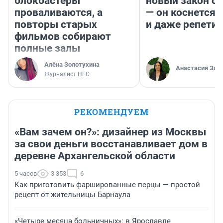
блокбастеры
новый закон о 
проваливаются, а
— он коснется 
повторы старых
и даже репети
фильмов собирают
полные залы
Алёна Золотухина
Анастасия Зав
Журналист НГС
РЕКОМЕНДУЕМ
«Вам зачем он?»: дизайнер из Москвы
за свои деньги восстанавливает дом в
деревне Архангельской области
5 часов
3 353
6
Как приготовить фаршированные перцы — простой
рецепт от жительницы Барнаула
«Четыре месяца больничных»: в Ярославле