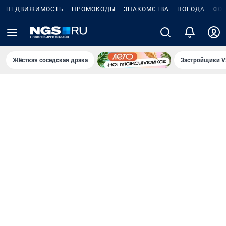
НЕДВИЖИМОСТЬ
ПРОМОКОДЫ
ЗНАКОМСТВА
ПОГОДА
ФО
Жёсткая соседская драка
Застройщики V