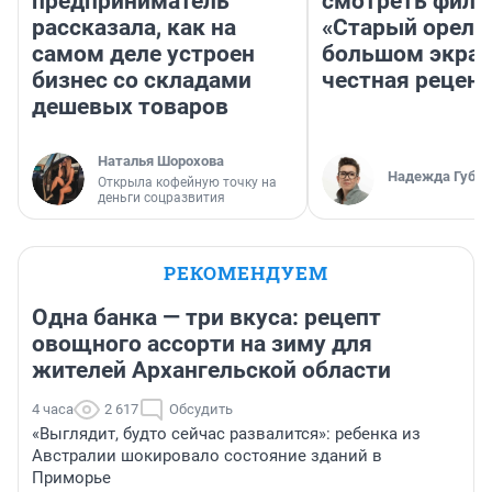
предприниматель
смотреть фил
рассказала, как на
«Старый орел» 
самом деле устроен
большом экран
бизнес со складами
честная рецен
дешевых товаров
Наталья Шорохова
Надежда Губар
Открыла кофейную точку на
деньги соцразвития
РЕКОМЕНДУЕМ
Одна банка — три вкуса: рецепт
овощного ассорти на зиму для
жителей Архангельской области
4 часа
2 617
Обсудить
«Выглядит, будто сейчас развалится»: ребенка из
Австралии шокировало состояние зданий в
Приморье