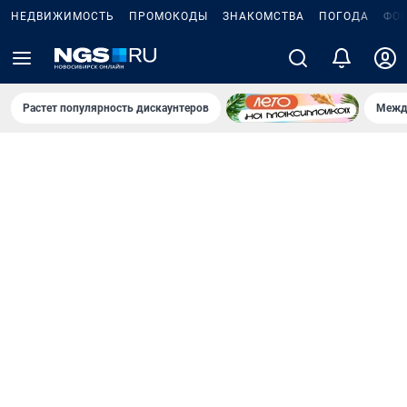
НЕДВИЖИМОСТЬ
ПРОМОКОДЫ
ЗНАКОМСТВА
ПОГОДА
ФО
Растет популярность дискаунтеров
Межд