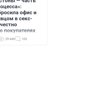
стоны — часть
оцесса»:
бросила офис и
вцом в секс-
 честно
 о покупателях
29 649
102