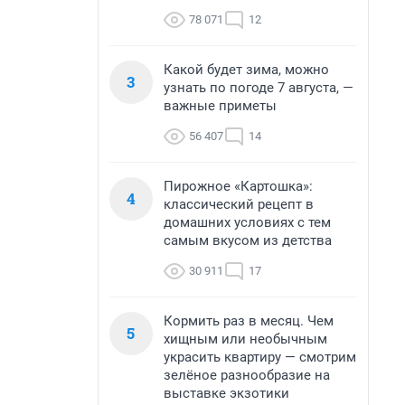
78 071
12
Какой будет зима, можно
3
узнать по погоде 7 августа, —
важные приметы
56 407
14
Пирожное «Картошка»:
4
классический рецепт в
домашних условиях с тем
самым вкусом из детства
30 911
17
Кормить раз в месяц. Чем
5
хищным или необычным
украсить квартиру — смотрим
зелёное разнообразие на
выставке экзотики