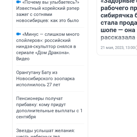
«Задорные 
«Почему вы улыбаетесь?»
рабочего пр
Известный корейский рэпер
зажег с сотнями
сибирячка 
новосибирцев: как это было
стала прода
шопе — она
«Минус — слишком много
рассказала
спойлеров»: российский
ниндзя-скульптор снялся в
21 мая, 2023, 13:00
сериале «Дом Дракона».
Видео
Орангутану Бату из
Новосибирского зоопарка
исполнилось 27 лет
Пенсионеры получат
прибавку: кому придут
дополнительные выплаты с 1
сентября
Звезды услышат желания:
шесть небесных тел