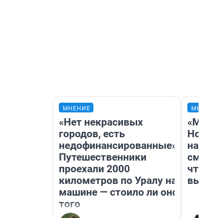
МНЕНИЕ
МНЕНИ
«Нет некрасивых
«Мы в
городов, есть
Нолан
недофинансированные».
настр
Путешественники
смотр
проехали 2000
чтобы
километров по Уралу на
выгля
машине — стоило ли оно
того