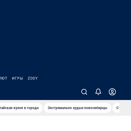
ЛЮТ
ИГРЫ
ZODY
тайская кухня в городе
Экстремально худые новосибирцы
Старт те