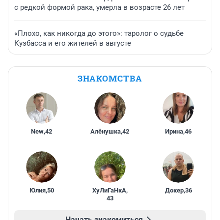
с редкой формой рака, умерла в возрасте 26 лет
«Плохо, как никогда до этого»: таролог о судьбе
Кузбасса и его жителей в августе
ЗНАКОМСТВА
New
,
42
Алёнушка
,
42
Ирина
,
46
Юлия
,
50
ХуЛиГаНкА
,
Докер
,
36
43
Начать знакомиться