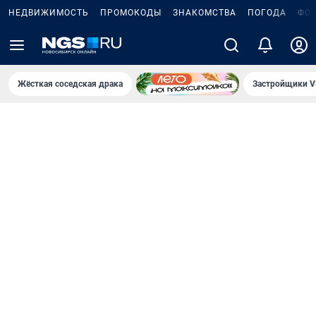
НЕДВИЖИМОСТЬ
ПРОМОКОДЫ
ЗНАКОМСТВА
ПОГОДА
ФО
Жёсткая соседская драка
Застройщики V