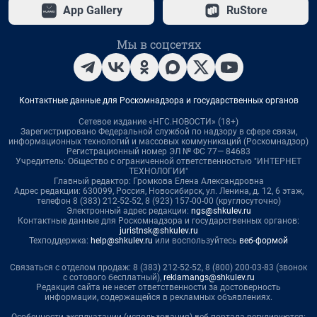
App Gallery
RuStore
Мы в соцсетях
Контактные данные для Роскомнадзора и государственных органов
Сетевое издание «НГС.НОВОСТИ» (18+)
Зарегистрировано Федеральной службой по надзору в сфере связи,
информационных технологий и массовых коммуникаций (Роскомнадзор)
Регистрационный номер ЭЛ № ФС 77— 84683
Учредитель: Общество с ограниченной ответственностью "ИНТЕРНЕТ
ТЕХНОЛОГИИ"
Главный редактор: Громкова Елена Александровна
Адрес редакции: 630099, Россия, Новосибирск, ул. Ленина, д. 12, 6 этаж,
телефон 8 (383) 212-52-52, 8 (923) 157-00-00 (круглосуточно)
Электронный адрес редакции:
ngs@shkulev.ru
Контактные данные для Роскомнадзора и государственных органов:
juristnsk@shkulev.ru
Техподдержка:
help@shkulev.ru
или воспользуйтесь
веб-формой
Связаться с отделом продаж: 8 (383) 212-52-52, 8 (800) 200-03-83 (звонок
с сотового бесплатный),
reklamangs@shkulev.ru
Редакция сайта не несет ответственности за достоверность
информации, содержащейся в рекламных объявлениях.