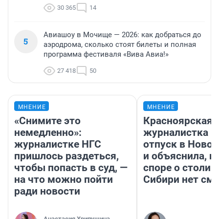
30 365
14
Авиашоу в Мочище — 2026: как добраться до
5
аэродрома, сколько стоят билеты и полная
программа фестиваля «Вива Авиа!»
27 418
50
МНЕНИЕ
МНЕНИЕ
«Снимите это
Красноярская
немедленно»:
журналистка п
журналистке НГС
отпуск в Ново
пришлось раздеться,
и объяснила, п
чтобы попасть в суд, —
споре о столиц
на что можно пойти
Сибири нет см
ради новости
Анастасия Хрипушина