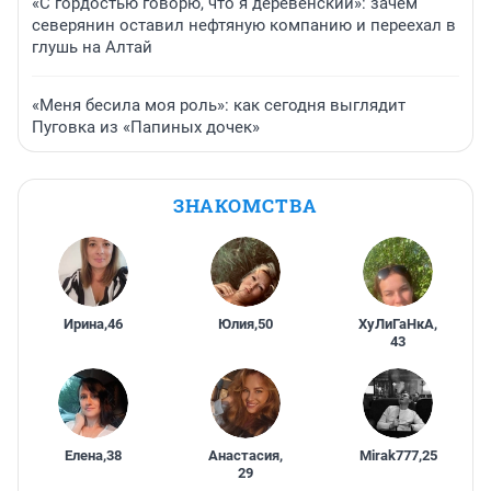
«С гордостью говорю, что я деревенский»: зачем
северянин оставил нефтяную компанию и переехал в
глушь на Алтай
«Меня бесила моя роль»: как сегодня выглядит
Пуговка из «Папиных дочек»
ЗНАКОМСТВА
Ирина
,
46
Юлия
,
50
ХуЛиГаНкА
,
43
Елена
,
38
Анастасия
,
Mirak777
,
25
29