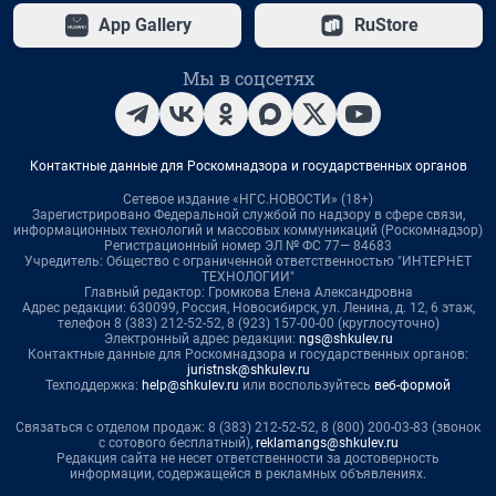
App Gallery
RuStore
Мы в соцсетях
Контактные данные для Роскомнадзора и государственных органов
Сетевое издание «НГС.НОВОСТИ» (18+)
Зарегистрировано Федеральной службой по надзору в сфере связи,
информационных технологий и массовых коммуникаций (Роскомнадзор)
Регистрационный номер ЭЛ № ФС 77— 84683
Учредитель: Общество с ограниченной ответственностью "ИНТЕРНЕТ
ТЕХНОЛОГИИ"
Главный редактор: Громкова Елена Александровна
Адрес редакции: 630099, Россия, Новосибирск, ул. Ленина, д. 12, 6 этаж,
телефон 8 (383) 212-52-52, 8 (923) 157-00-00 (круглосуточно)
Электронный адрес редакции:
ngs@shkulev.ru
Контактные данные для Роскомнадзора и государственных органов:
juristnsk@shkulev.ru
Техподдержка:
help@shkulev.ru
или воспользуйтесь
веб-формой
Связаться с отделом продаж: 8 (383) 212-52-52, 8 (800) 200-03-83 (звонок
с сотового бесплатный),
reklamangs@shkulev.ru
Редакция сайта не несет ответственности за достоверность
информации, содержащейся в рекламных объявлениях.