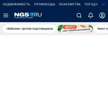
НЕДВИЖИМОСТЬ
ПРОМОКОДЫ
ЗНАКОМСТВА
ПОГОДА
ФО
«Майские» против подставщиков
Налог 