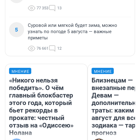
77 353
13
Суровой или мягкой будет зима, можно
5
узнать по погоде 5 августа — важные
приметы
76 661
12
МНЕНИЕ
МНЕНИЕ
«Никого нельзя
Близнецам —
победить». О чём
внезапные пер
главный блокбастер
Девам —
этого года, который
дополнительн
бьет рекорды в
траты: каким б
прокате: честный
август для все
отзыв на «Одиссею»
зодиака — таро
Нолана
прогноз