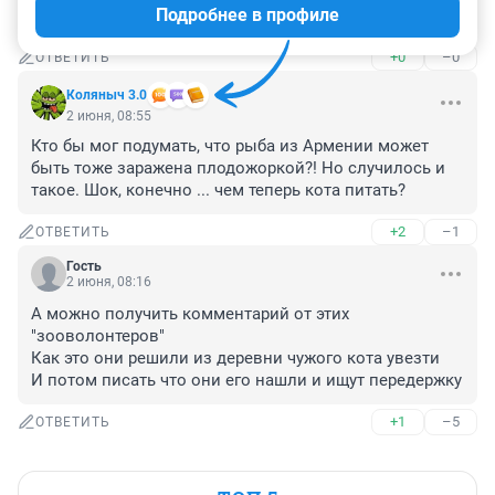
Подробнее в профиле
Не проще ли котенка забрать?
+0
–0
ОТВЕТИТЬ
Коляныч 3.0
2 июня, 08:55
Кто бы мог подумать, что рыба из Армении может 
быть тоже заражена плодожоркой?! Но случилось и 
такое. Шок, конечно ... чем теперь кота питать?
+2
–1
ОТВЕТИТЬ
Гость
2 июня, 08:16
А можно получить комментарий от этих 
"зооволонтеров"

Как это они решили из деревни чужого кота увезти

И потом писать что они его нашли и ищут передержку
+1
–5
ОТВЕТИТЬ