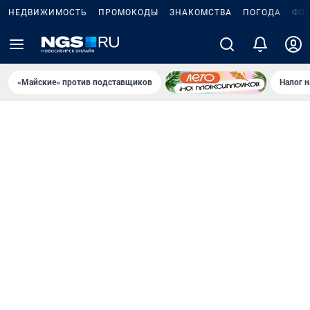
НЕДВИЖИМОСТЬ
ПРОМОКОДЫ
ЗНАКОМСТВА
ПОГОДА
ФО
«Майские» против подставщиков
Налог 