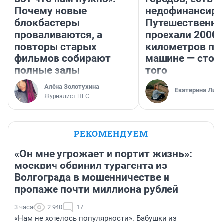
Почему новые
недофинансиро
блокбастеры
Путешественн
проваливаются, а
проехали 2000
повторы старых
километров по 
фильмов собирают
машине — стои
полные залы
того
Алёна Золотухина
Екатерина Лит
Журналист НГС
РЕКОМЕНДУЕМ
«Он мне угрожает и портит жизнь»:
москвич обвинил турагента из
Волгограда в мошенничестве и
пропаже почти миллиона рублей
3 часа
2 940
17
«Нам не хотелось популярности». Бабушки из