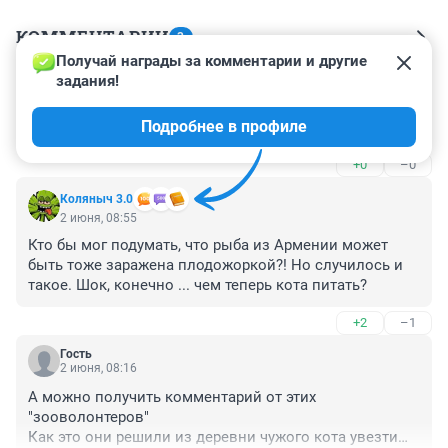
КОММЕНТАРИИ
3
Получай награды за комментарии и другие 
задания!
Гость
2 июня, 09:26
Подробнее в профиле
Не проще ли котенка забрать?
+0
–0
Коляныч 3.0
2 июня, 08:55
Кто бы мог подумать, что рыба из Армении может 
быть тоже заражена плодожоркой?! Но случилось и 
такое. Шок, конечно ... чем теперь кота питать?
+2
–1
Гость
2 июня, 08:16
А можно получить комментарий от этих 
"зооволонтеров"

Как это они решили из деревни чужого кота увезти
