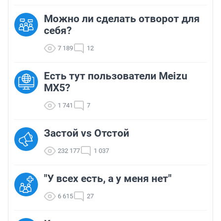
Можно ли сделать отворот для
себя?
7 189
12
Есть тут пользователи Meizu
MX5?
1 741
7
Застой vs Отстой
232 177
1 037
"У всех есть, а у меня нет"
6 615
27