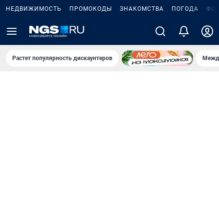
НЕДВИЖИМОСТЬ
ПРОМОКОДЫ
ЗНАКОМСТВА
ПОГОДА
ФО
Растет популярность дискаунтеров
Межд