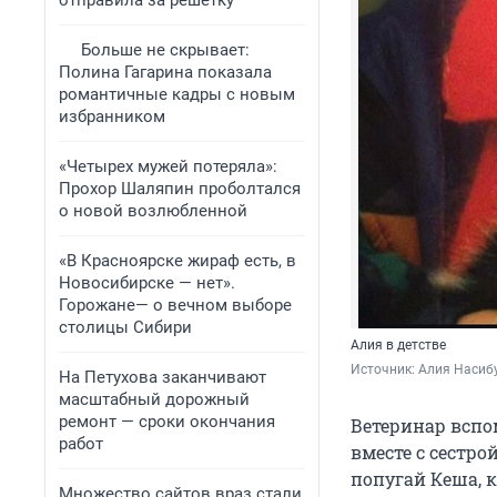
отправила за решетку
Больше не скрывает:
Полина Гагарина показала
романтичные кадры с новым
избранником
«Четырех мужей потеряла»:
Прохор Шаляпин проболтался
о новой возлюбленной
«В Красноярске жираф есть, в
Новосибирске — нет».
Горожане— о вечном выборе
столицы Сибири
Алия в детстве
Источник: 
Алия Насиб
На Петухова заканчивают
масштабный дорожный
ремонт — сроки окончания
Ветеринар вспом
работ
вместе с сестро
попугай Кеша, к
Множество сайтов враз стали