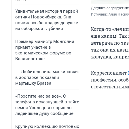
Девушка оперирует эк
Удивительная история первой
Источник: 
Алия Насиб
оптики Новосибирска. Она
появилась благодаря девушке
из сибирской глубинки
Когда-то «лечи
еще каким! Так
Премьер‑министр Монголии
ветврача по эк
примет участие в
так она их наз
экономическом форуме во
желудка, капри
Владивостоке
Любительница маскировки:
Корреспондент
в зоопарке показали
профессии, осо
мартышку Бразза
отечественным
«Простите нас за всё». С
телефона исчезнувшей в тайге
семьи Усольцевых пришло
леденящее душу сообщение
Крупную коллекцию почтовых