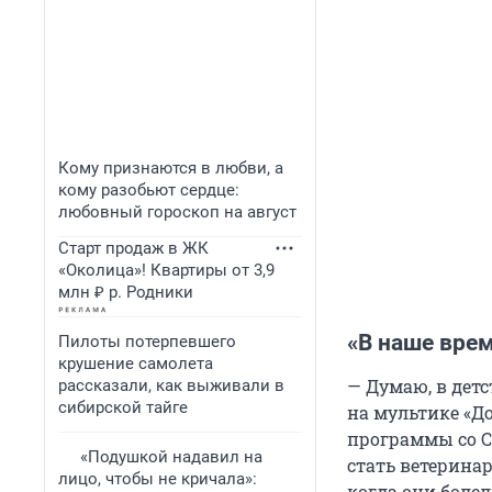
Кому признаются в любви, а
кому разобьют сердце:
любовный гороскоп на август
Старт продаж в ЖК
«Околица»! Квартиры от 3,9
млн ₽ р. Родники
«В наше вре
Пилоты потерпевшего
крушение самолета
— Думаю, в дет
рассказали, как выживали в
сибирской тайге
на мультике «До
программы со С
«Подушкой надавил на
стать ветерина
лицо, чтобы не кричала»:
когда они болел