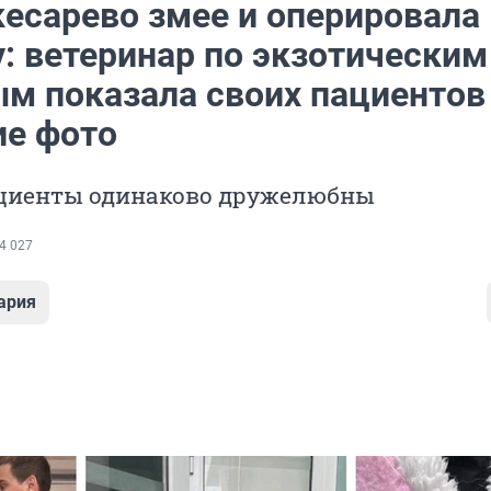
кесарево змее и оперировала
: ветеринар по экзотическим
м показала своих пациентов
е фото
пациенты одинаково дружелюбны
4 027
ария