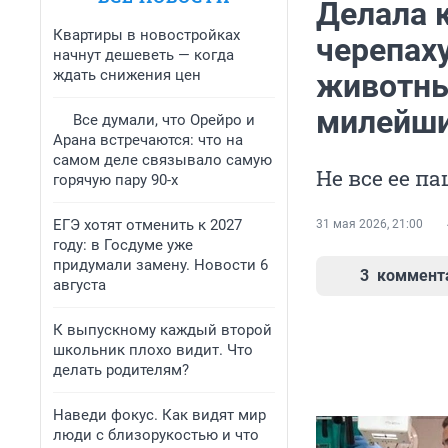
Делала 
Квартиры в новостройках
черепаху
начнут дешеветь — когда
ждать снижения цен
животны
милейши
Все думали, что Орейро и
Арана встречаются: что на
самом деле связывало самую
Не все ее 
горячую пару 90-х
ЕГЭ хотят отменить к 2027
31 мая 2026, 21:00
году: в Госдуме уже
придумали замену. Новости 6
3
коммент
августа
К выпускному каждый второй
школьник плохо видит. Что
делать родителям?
Наведи фокус. Как видят мир
люди с близорукостью и что