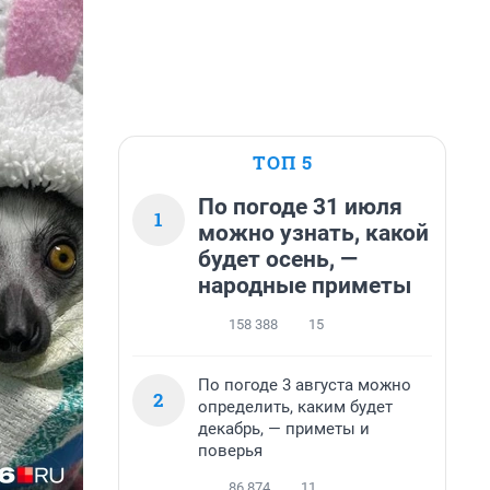
ТОП 5
По погоде 31 июля
1
можно узнать, какой
будет осень, —
народные приметы
158 388
15
По погоде 3 августа можно
2
определить, каким будет
декабрь, — приметы и
поверья
86 874
11