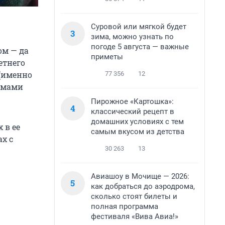
Суровой или мягкой будет
3
зима, можно узнать по
погоде 5 августа — важные
ом — да
приметы
етнего
 (именно
77 356
12
лемами
Пирожное «Картошка»:
4
классический рецепт в
домашних условиях с тем
 в ее
самым вкусом из детства
х с
30 263
13
Авиашоу в Мочище — 2026:
5
как добраться до аэродрома,
сколько стоят билеты и
полная программа
фестиваля «Вива Авиа!»