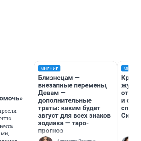
МНЕНИЕ
МНЕНИ
Близнецам —
Красн
внезапные перемены,
журна
Девам —
отпус
помочь»
дополнительные
и объ
траты: каким будет
споре
ыросли
август для всех знаков
Сибир
бенно
зодиака — таро-
мечта
прогноз
ами,
едница.
Анастасия Першина