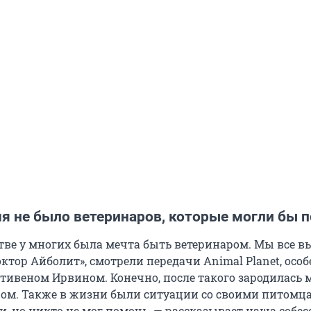
мя не было ветеринаров, которые могли бы 
стве у многих была мечта быть ветеринаром. Мы все в
ктор Айболит», смотрели передачи Animal Planet, осо
тивеном Ирвином. Конечно, после такого зародилась 
ром. Также в жизни были ситуации со своими питомц
и, но никто не мог помочь, — рассказывает наша собес