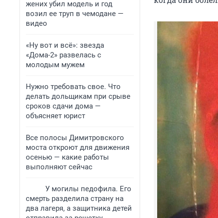
жених убил модель и год
возил ее труп в чемодане —
видео
«Ну вот и всё»: звезда
«Дома-2» развелась с
молодым мужем
Нужно требовать свое. Что
делать дольщикам при срыве
сроков сдачи дома —
объясняет юрист
Все полосы Димитровского
моста откроют для движения
осенью — какие работы
выполняют сейчас
У могилы педофила. Его
смерть разделила страну на
два лагеря, а защитника детей