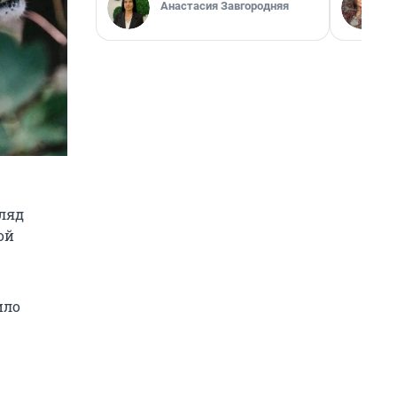
Анастасия Завгородняя
ляд
ой
ило