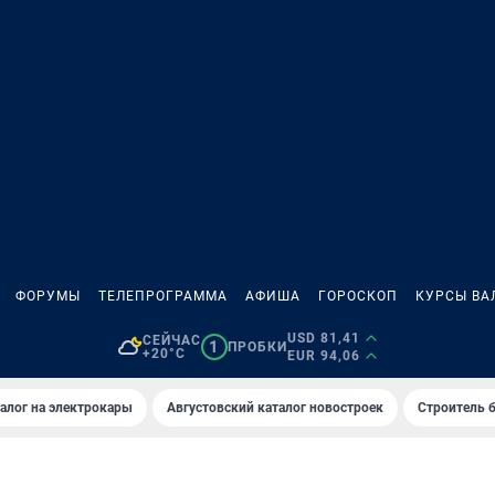
ФОРУМЫ
ТЕЛЕПРОГРАММА
АФИША
ГОРОСКОП
КУРСЫ ВА
USD 81,41
СЕЙЧАС
1
ПРОБКИ
+20°C
EUR 94,06
алог на электрокары
Августовский каталог новостроек
Строитель б