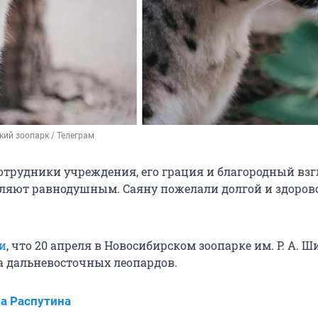
ий зоопарк / Телеграм
отрудники учреждения, его грация и благородный взг
вляют равнодушным. Саяну пожелали долгой и здоров
и
, что 20 апреля в Новосибирском зоопарке им. Р. А. Ш
а дальневосточных леопардов.
а Распутина