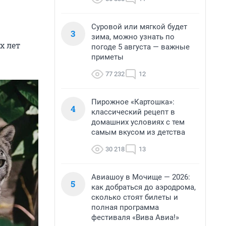
Суровой или мягкой будет
3
зима, можно узнать по
х лет
погоде 5 августа — важные
приметы
77 232
12
Пирожное «Картошка»:
4
классический рецепт в
домашних условиях с тем
самым вкусом из детства
30 218
13
Авиашоу в Мочище — 2026:
5
как добраться до аэродрома,
сколько стоят билеты и
полная программа
фестиваля «Вива Авиа!»