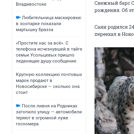
Снежный барс С
Владивостоке
рождения. Об э
Любительница маскировки:
в зоопарке показали
Саян родился 24
мартышку Бразза
переехал в Нов
«Простите нас за всё». С
телефона исчезнувшей в тайге
семьи Усольцевых пришло
леденящее душу сообщение
Крупную коллекцию почтовых
марок продают в
Новосибирске — сколько она
стоит
После ливня на Родниках
затопило улицу — автомобили
теряют в огромной луже
госномера