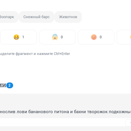
Зоопарк
Снежный барс
Животное
1
0
0
ыделите фрагмент и нажмите Ctrl+Enter
ИИ
2
рнослив лови бананового питона и бахни творожок подкожны