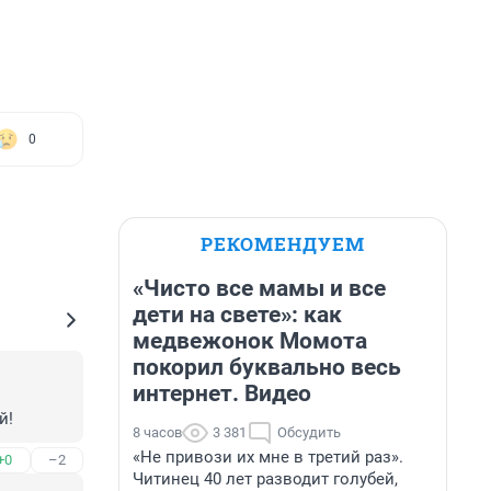
0
РЕКОМЕНДУЕМ
«Чисто все мамы и все
дети на свете»: как
медвежонок Момота
покорил буквально весь
интернет. Видео
й!
8 часов
3 381
Обсудить
«Не привози их мне в третий раз».
+0
–2
Читинец 40 лет разводит голубей,