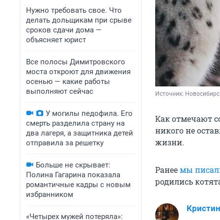
Нужно требовать свое. Что
делать дольщикам при срыве
сроков сдачи дома —
объясняет юрист
Все полосы Димитровского
моста откроют для движения
осенью — какие работы
выполняют сейчас
Источник: 
Новосибирск
У могилы педофила. Его
Как отмечают с
смерть разделила страну на
никого не оста
два лагеря, а защитника детей
жизни.
отправила за решетку
Больше не скрывает:
Ранее
мы писал
Полина Гагарина показала
родились котят
романтичные кадры с новым
избранником
Кристин
«Четырех мужей потеряла»: