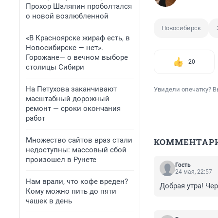
Прохор Шаляпин проболтался
о новой возлюбленной
Новосибирск
«В Красноярске жираф есть, в
Новосибирске — нет».
Горожане— о вечном выборе
20
столицы Сибири
На Петухова заканчивают
Увидели опечатку? В
масштабный дорожный
ремонт — сроки окончания
работ
Множество сайтов враз стали
КОММЕНТАР
недоступны: массовый сбой
произошел в Рунете
Гость
24 мая, 22:57
Нам врали, что кофе вреден?
Добрая утра! Че
Кому можно пить до пяти
чашек в день