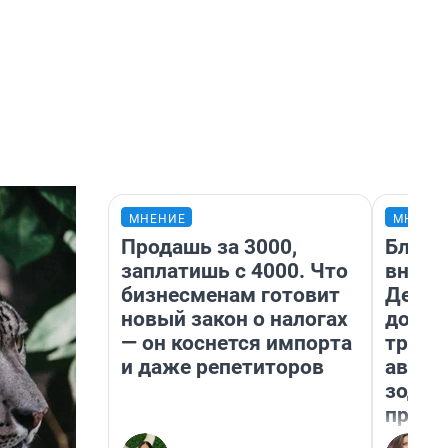
МНЕНИЕ
МНЕНИ
Продашь за 3000,
Близн
заплатишь с 4000. Что
внеза
бизнесменам готовит
Девам
новый закон о налогах
допол
— он коснется импорта
траты
и даже репетиторов
август
зодиа
прогн