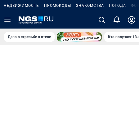
НЕДВИЖИМОСТЬ
ПРОМОКОДЫ
ЗНАКОМСТВА
ПОГОДА
ФО
Дело о стрельбе в отеле
Кто получает 13-