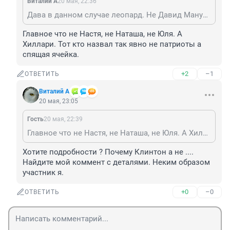
Виталий А
20 мая, 22:36
Дава в данном случае леопард. Не Давид Манукян. Как слышится .
Главное что не Настя, не Наташа, не Юля. А 
Хиллари. Тот кто назвал так явно не патриоты а 
спящая ячейка.
+2
–1
ОТВЕТИТЬ
Виталий А
20 мая, 23:05
Гость
20 мая, 22:39
Главное что не Настя, не Наташа, не Юля. А Хиллари. Тот кто назвал так явно не патриоты а спящая ячейка.
Хотите подробности ? Почему Клинтон а не .... 
Найдите мой коммент с деталями. Неким образом 
участник я.
+0
–0
ОТВЕТИТЬ