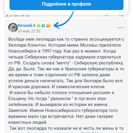
Подробнее в профиле
сколько он уже мучится там, 8й год?
+1
–0
ОТВЕТИТЬ
Виталий А
20 мая, 22:53
Вообще имя леопарда как то странно ассоциируется с 
Хиллари Клинтон. Которая мимо Москвы прилетела 
Новосибирск в 1997 году. Как раз в момент. Когда 
четыре Сибирских губернатора задумали отделиться 
от РФ. Создать снова "мечту" - Сибирскую республику. 
Да, да. Было. Так же как и Уральские губернаторы в то 
же время и тоже отделение от РФ затеяли даже 
успели деньги напечатать. Так для Хиллари было всё. 
И красная дорожка. И символические ключи.

 И какое бы небыло плохое отношение россиян к 
Ельцину. Но тогда " разнесли " в пух всех этих 
затейников. И вымарали из истории их имена. 
Заметьте. Имени Новосибирского губернатора того 
времени мало где встречается. Нет даже галерее 
известных людей.

 Так вот леопарда то назвали не в честь ли жены в то 