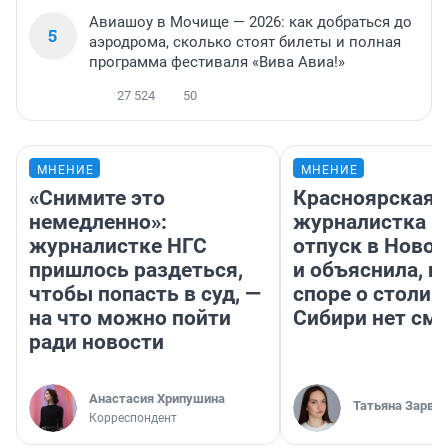
Авиашоу в Мочище — 2026: как добраться до
5
аэродрома, сколько стоят билеты и полная
программа фестиваля «Вива Авиа!»
27 524
50
МНЕНИЕ
МНЕНИЕ
«Снимите это
Красноярская
немедленно»:
журналистка п
журналистке НГС
отпуск в Ново
пришлось раздеться,
и объяснила, п
чтобы попасть в суд, —
споре о столиц
на что можно пойти
Сибири нет см
ради новости
Анастасия Хрипушина
Татьяна Зарва
Корреспондент