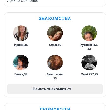
Архипо-Осиповке
ЗНАКОМСТВА
Ирина
,
46
Юлия
,
50
ХуЛиГаНкА
,
43
Елена
,
38
Анастасия
,
Mirak777
,
25
29
Начать знакомиться
ПРОМОКОДЫ