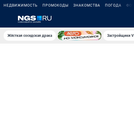
НЕДВИЖИМОСТЬ
ПРОМОКОДЫ
ЗНАКОМСТВА
ПОГОДА
ФО
Жёсткая соседская драка
Застройщики V