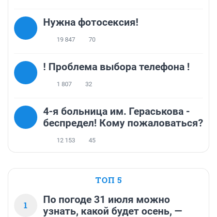
Нужна фотосексия!
19 847
70
! Проблема выбора телефона !
1 807
32
4-я больница им. Гераськова -
беспредел! Кому пожаловаться?
12 153
45
ТОП 5
По погоде 31 июля можно
1
узнать, какой будет осень, —