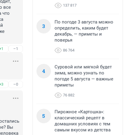
дит, 
137 817
 все 
 что 
а 
По погоде 3 августа можно
3
й 
определить, каким будет
е 
декабрь, — приметы и
поверья
+1
–1
86 764
Суровой или мягкой будет
4
зима, можно узнать по
погоде 5 августа — важные
+3
–0
приметы
76 882
Пирожное «Картошка»:
5
классический рецепт в
остались 
домашних условиях с тем
е? Вы 
самым вкусом из детства
еловека 