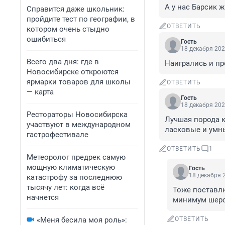
А у нас Барсик ж
Справится даже школьник:
пройдите тест по географии, в
ОТВЕТИТЬ
котором очень стыдно
ошибиться
Гость
18 декабря 202
Всего два дня: где в
Наигрались и п
Новосибирске откроются
ярмарки товаров для школы
ОТВЕТИТЬ
— карта
Гость
18 декабря 202
Рестораторы Новосибирска
Лучшая порода ко
участвуют в международном
ласковые и умн
гастрофестивале
ОТВЕТИТЬ
1
Метеоролог предрек самую
мощную климатическую
Гость
18 декабря 2
катастрофу за последнюю
тысячу лет: когда всё
Тоже поставлю
начнется
минимум шерс
«Меня бесила моя роль»:
ОТВЕТИТЬ