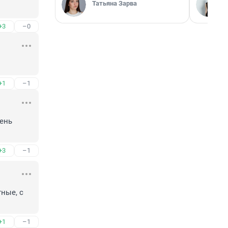
Татьяна Зарва
+3
–0
+1
–1
ень 
+3
–1
ые, с 
+1
–1