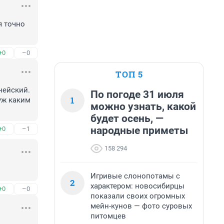
 точно 
+0
–0
ТОП 5
ейский. 
По погоде 31 июля
1
уж каким 
можно узнать, какой
будет осень, —
народные приметы
+0
–1
158 294
Игривые слонопотамы с
2
характером: новосибирцы
+0
–0
показали своих огромных
мейн-кунов — фото суровых
питомцев