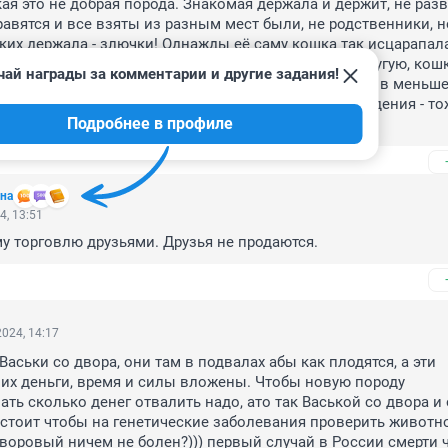
ая это не добрая порода. Знакомая держала и держит, не разво
равятся и все взяты из разным мест были, не родственники, но
ких держала - злючки! Однажды её саму кошка так исцарапала
сти приходили - кошку хозяйка убирала в комнату другую, кошк
чай награды за комментарии и другие задания!
и под стульями. Остальные тоже злючками были, но в меньше
 у неё по объявлению взятый выведенный из разведения - тож
Подробнее в профиле
 не блещет)
на
4, 13:51
у торговлю друзьями. Друзья не продаются.
024, 14:17
аськи со двора, они там в подвалах абы как плодятся, а эти 
их деньги, время и силы вложены. Чтобы новую породу 
ать сколько денег отвалить надо, ато так Васькой со двора и 
 стоит чтобы на генетические заболевания проверить животно
воровый ничем не болен?))) первый случай в России смерти ч