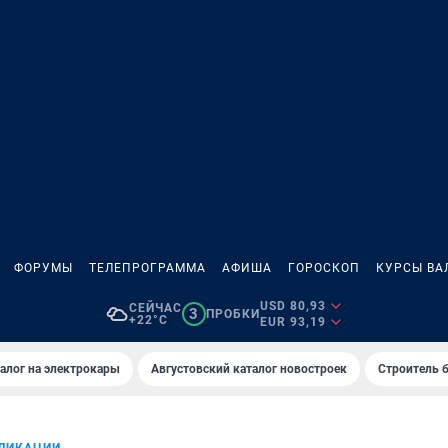
ФОРУМЫ
ТЕЛЕПРОГРАММА
АФИША
ГОРОСКОП
КУРСЫ ВА
USD 80,93
СЕЙЧАС
3
ПРОБКИ
+22°C
EUR 93,19
алог на электрокары
Августовский каталог новостроек
Строитель б