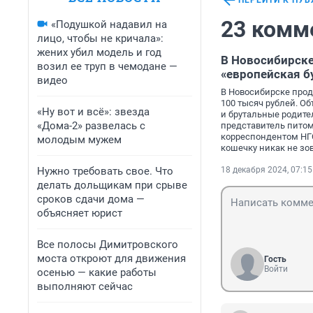
ПЕРЕЙТИ К ПУ
23 комм
«Подушкой надавил на
лицо, чтобы не кричала»:
жених убил модель и год
В Новосибирск
возил ее труп в чемодане —
«европейская б
видео
В Новосибирске прод
100 тысяч рублей. Об
«Ну вот и всё»: звезда
и брутальные родите
«Дома-2» развелась с
представитель питомн
корреспондентом НГС
молодым мужем
кошечку никак не зов
Нужно требовать свое. Что
18 декабря 2024, 07:15
делать дольщикам при срыве
сроков сдачи дома —
объясняет юрист
Все полосы Димитровского
моста откроют для движения
Гость
Войти
осенью — какие работы
выполняют сейчас