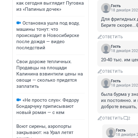
как сегодня выглядит Пуговка
Гость
из «Папиных дочек»
18 декабря 202
Для фригидных д
Остановка ушла под воду,
Берите скорее...
машины тонут: что
происходит в Новосибирске
ОТВЕТИТЬ
после дождя — видео
Гость
последствий
18 декабря 202
20-40 тыс. им ц
Свои дороже тепличных.
Продавцы на площади
ОТВЕТИТЬ
Калинина взвинтили цены на
овощи — сколько придется
Гость
18 декабря 202
заплатить
была бурма у зн
«Не просто слух»: Федору
их постоянно. и
Бондарчуку приписывают
доброте вешать,
новый роман — с кем
ОТВЕТИТЬ
2
Воют сирены, аэропорты
Гость
закрывают: на Урал летят
18 декабря 2