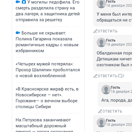
У могилы педофила. Его
Гость
18 декабря 202
смерть разделила страну на
два лагеря, а защитника детей
У меня был инте
отправила за решетку
обращаться не ст
ОТВЕТИТЬ
Больше не скрывает:
Полина Гагарина показала
Гость
романтичные кадры с новым
18 декабря 202
избранником
Обалденная поро
Детишкам ничего 
«Четырех мужей потеряла»:
охотником был н
Прохор Шаляпин проболтался
о новой возлюбленной
ОТВЕТИТЬ
1
Гость
«В Красноярске жираф есть, в
18 декабря 2
Новосибирске — нет».
Ага, порода, да
Горожане— о вечном выборе
столицы Сибири
ОТВЕТИТЬ
На Петухова заканчивают
Гость
18 декабря 202
масштабный дорожный
ремонт — сроки окончания