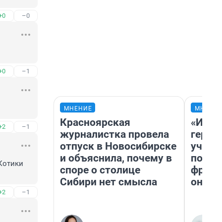
+0
–0
+0
–1
МНЕНИЕ
МНЕНИ
Красноярская
«Игру
+2
–1
журналистка провела
герои
отпуск в Новосибирске
учит 
и объяснила, почему в
попул
Котики 
споре о столице
франш
Сибири нет смысла
она п
+2
–1