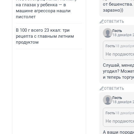
от бешенства.
на глазах у ребенка — в
заразно))
машине агрессора нашли
пистолет
ОТВЕТИТЬ
В 100 г всего 23 ккал: три
Гость
18 декабря 2
рецепта с главным летним
продуктом
Гость
18 декабря
Слушай, менед
угодил? Может
и теперь торг
ОТВЕТИТЬ
Гость
18 декабря 2
Гость
18 декабря
А ваши породн