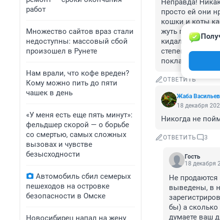
Неправда! Никак
работ
просто ей они н
кошки и коты ка
Множество сайтов враз стали
жуть просто ! Го
Полу
недоступны: массовый сбой
кидалась на ног
произошел в Рунете
степени. Сейчас
покладистостью
Нам врали, что кофе вреден?
ОТВЕТИТЬ
Кому можно пить до пяти
чашек в день
Жаба Васильев
18 декабря 202
«У меня есть еще пять минут»:
Никогда не пойм
фельдшер скорой — о борьбе
со смертью, самых сложных
ОТВЕТИТЬ
3
вызовах и чувстве
безысходности
Гость
18 декабря 2
Автомобиль сбил семерых
Не продаются В
пешеходов на островке
выведены, в н
безопасности в Омске
зарегистриров
бы) а сколько
думаете ваш д
Новосибирец напал на жену