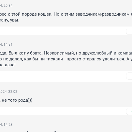
4, 20:34
рес к этой породе кошек. Но к этим заводчикам-разводчикам я
ану, увы.
4, 14:31
да. Был кот у брата. Независимый, но дружелюбный и компан
не делал, как бы ни тискали - просто старался удалиться. А 
а даче!
024, 22:02
 не того рода)))
4, 14:23