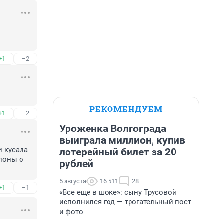
+1
–2
РЕКОМЕНДУЕМ
+1
–2
Уроженка Волгограда
выиграла миллион, купив
 кусала 
лотерейный билет за 20
лоны о 
рублей
5 августа
16 511
28
+1
–1
«Все еще в шоке»: сыну Трусовой
исполнился год — трогательный пост
и фото