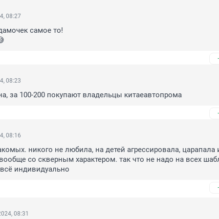
4, 08:27
амочек самое то!

😅
4, 08:23
ена, за 100-200 покупают владельцы китаеавтопрома
4, 08:16
акомых. никого не любила, на детей агрессировала, царапала и
 вообще со скверным характером. так что не надо на всех шаб
 всё индивидуально
024, 08:31