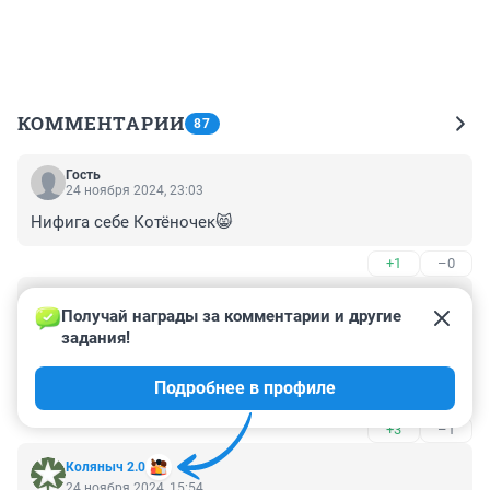
КОММЕНТАРИИ
87
Гость
24 ноября 2024, 23:03
Нифига себе Котёночек😸
+1
–0
Гость
24 ноября 2024, 17:16
Получай награды за комментарии и другие 
задания!
Всем мамам и бабушкам,терпеливым и забот ливым 
-много солнышка,счастья и здоровья!Что в 
Подробнее в профиле
человеческом обществе,что в животном мире.Без вас 
- никуда.
+3
–1
Коляныч 2.0
24 ноября 2024, 15:54