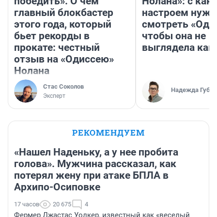
победить». О чём
Нолана»: с как
главный блокбастер
настроем нужн
этого года, который
смотреть «Оди
бьет рекорды в
чтобы она не
прокате: честный
выглядела как
отзыв на «Одиссею»
Нолана
Стас Соколов
Надежда Губар
Эксперт
РЕКОМЕНДУЕМ
«Нашел Наденьку, а у нее пробита
голова». Мужчина рассказал, как
потерял жену при атаке БПЛА в
Архипо-Осиповке
17 часов
20 675
4
Фермер Джастас Уолкер, известный как «веселый