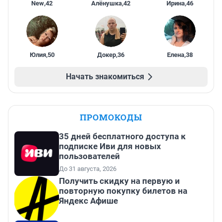
New
,
42
Алёнушка
,
42
Ирина
,
46
Юлия
,
50
Докер
,
36
Елена
,
38
Начать знакомиться
ПРОМОКОДЫ
35 дней бесплатного доступа к
подписке Иви для новых
пользователей
До 31 августа, 2026
Получить скидку на первую и
повторную покупку билетов на
Яндекс Афише