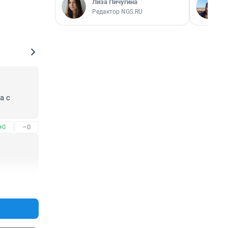
Лиза Пичугина
Редактор NGS.RU
 с 
+0
–0
+1
–0