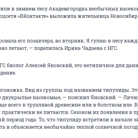
или в зимнем лесу Академгородка необычных насеко
оцсети «ВКонтакте» выложила жительница Новосибир
овала его позавчера, во вторник. Я гуляю в лесу кажд
но летают, — поделилась Ирина Чадаева с НГС.
НГС биолог Алексей Яновский, это нетипичное для дан
дение.
лгоножка. Вид из группы под названием типулиды. Эт
 двукрылые насекомые, — пояснил Яновский. — Лич
ще всего в трухлявой древесине или в болотном иле. 
 практически не питаются. Сезоном их появления в п
й период года. То, что типулиду встретили в начале зи
сть и объясняется необычайно теплой солнечной погод