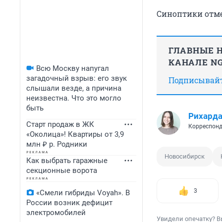
Синоптики отме
ГЛАВНЫЕ Н
КАНАЛЕ NG
Всю Москву напугал
загадочный взрыв: его звук
Подписывайте
слышали везде, а причина
неизвестна. Что это могло
быть
Рихард
Старт продаж в ЖК
Корреспонд
«Околица»! Квартиры от 3,9
млн ₽ р. Родники
Новосибирск
Как выбрать гаражные
секционные ворота
3
«Смели гибриды Voyah». В
России возник дефицит
электромобилей
Увидели опечатку? В