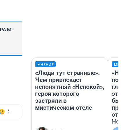
ГРАМ-
МНЕНИЕ
МНЕНИ
«Люди тут странные».
«Нико
Чем привлекает
побед
непонятный «Непокой»,
главн
герои которого
этого
застряли в
бьет 
мистическом отеле
прока
2
отзыв
Нолан