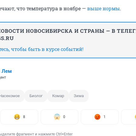
чают, что температура в ноябре —
выше нормы
.
ОВОСТИ НОВОСИБИРСКА И СТРАНЫ — В ТЕЛЕ
S.RU
сь, чтобы быть в курсе событий!
а Лем
ент
Насекомое
Биолог
Комар
Зима
8
0
1
ыделите фрагмент и нажмите Ctrl+Enter