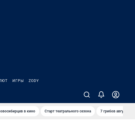
ЛЮТ
ИГРЫ
ZODY
овосибирцев в кино
Старт театрального сезона
7 грибов августа