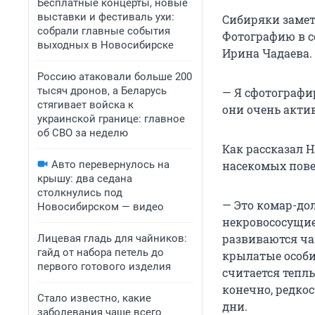
Бесплатные концерты, новые
выставки и фестиваль ухи:
Сибиряки замет
собрали главные события
Фотографию в с
выходных в Новосибирске
Ирина Чадаева.
Россию атаковали больше 200
тысяч дронов, а Беларусь
— Я сфотографир
стягивает войска к
они очень актив
украинской границе: главное
об СВО за неделю
Как рассказал 
Авто перевернулось на
насекомых пове
крышу: два седана
столкнулись под
— Это комар-до
Новосибирском — видео
некровососущие
развиваются ча
Лицевая гладь для чайников:
гайд от набора петель до
крылатые особи
первого готового изделия
считается теплы
конечно, редко
Стало известно, какие
дни.
заболевания чаще всего