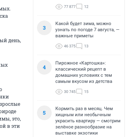
77 877
12
мых.
ска
Какой будет зима, можно
3
узнать по погоде 7 августа, —
важные приметы
ый день,
46 375
13
Пирожное «Картошка»:
ных
4
классический рецепт в
домашних условиях с тем
самым вкусом из детства
о
30 745
15
инки
Взрослые
Кормить раз в месяц. Чем
рироде
5
хищным или необычным
мы, это,
украсить квартиру — смотрим
ой в эти
зелёное разнообразие на
выставке экзотики