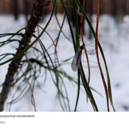
двукрылые насекомые
ева