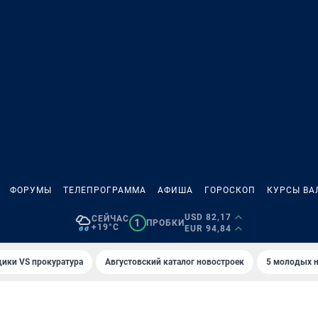
ФОРУМЫ
ТЕЛЕПРОГРАММА
АФИША
ГОРОСКОП
КУРСЫ ВА
USD 82,17
СЕЙЧАС
1
ПРОБКИ
+19°C
EUR 94,84
ики VS прокуратура
Августовский каталог новостроек
5 молодых н