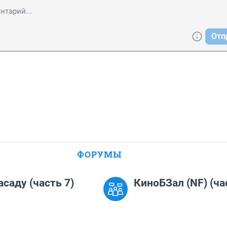
Отп
ФОРУМЫ
асаду (часть 7)
КиноБЗал (NF) (ча