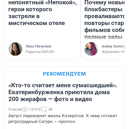
непонятный «Непокой»,
Почему новые
герои которого
блокбастеры
застряли в
проваливаются,
мистическом отеле
повторы стары
фильмов соби
полные залы
Лиза Пичугина
Алёна Золотух
Редактор NGS.RU
Журналист НГС
РЕКОМЕНДУЕМ
«Кто-то считает меня сумасшедшей».
Екатеринбурженка приютила дома
200 жирафов — фото и видео
9 часов
13 513
40
Август перевернет жизнь Козерогов. К чему готовит
ретроградный Сатурн — прогноз