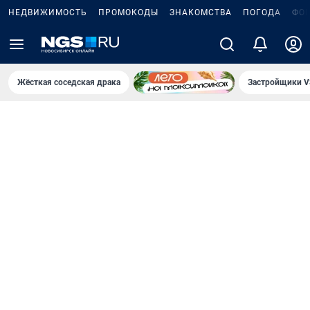
НЕДВИЖИМОСТЬ
ПРОМОКОДЫ
ЗНАКОМСТВА
ПОГОДА
ФО
Жёсткая соседская драка
Застройщики V