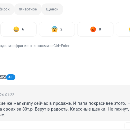
бирск
Животное
Щенок
6
2
8
ыделите фрагмент и нажмите Ctrl+Enter
ИИ
41
24, 01:22
ие же мальтипу сейчас в продаже. И папа покрасивее этого. Но
своих за 80т.р. Берут в радость. Классные щенки. Не пахнут, 
ые.