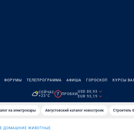
ФОРУМЫ
ТЕЛЕПРОГРАММА
АФИША
ГОРОСКОП
КУРСЫ ВА
USD 80,93
СЕЙЧАС
7
ПРОБКИ
+23°C
EUR 93,19
алог на электрокары
Августовский каталог новостроек
Строитель б
Е ДОМАШНИЕ ЖИВОТНЫЕ