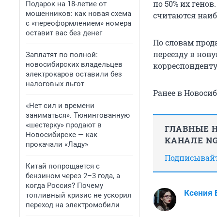
по 50% их гено
Подарок на 18-летие от
мошенников: как новая схема
считаются наиб
с «переоформлением» номера
оставит вас без денег
По словам прода
переезду в нов
Заплатят по полной:
новосибирских владельцев
корреспонденту 
электрокаров оставили без
налоговых льгот
Ранее в Новоси
«Нет сил и времени
заниматься». Тюнингованную
«шестерку» продают в
ГЛАВНЫЕ Н
Новосибирске — как
КАНАЛЕ NG
прокачали «Ладу»
Подписывайте
Китай попрощается с
бензином через 2–3 года, а
когда Россия? Почему
Ксения
топливный кризис не ускорил
переход на электромобили