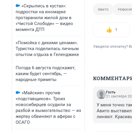
«Скрылись в кустах»:
Авито
Новоси
подростки на иномарке
протаранили жилой дом в
«Чистой Слободе» — видео
момента ДТП
1
«Помойка с дикими ценами».
Увидели опечатку? В
Туристка поделилась личным
опытом отдыха в Геленджике
Погода 6 августа подскажет,
каким будет сентябрь, —
КОММЕНТАР
народные приметы
«Майские» против
Гость
21 сентября 20
«подставщиков». Троих
новосибирцев осудили за
У меня точно так
разбой и вымогательство — их
Авито выставила 
жертву обвиняют в аферах с
линяют. Красив
ОСАГО