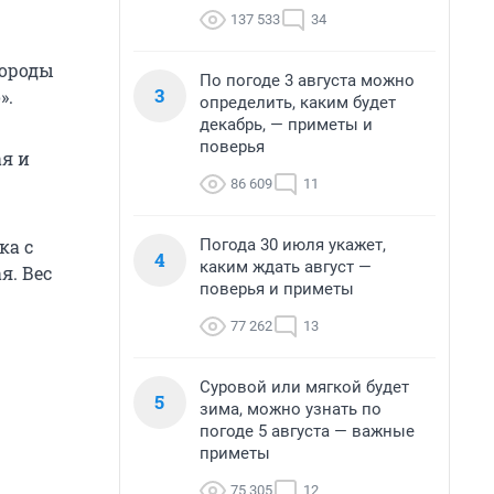
137 533
34
породы
По погоде 3 августа можно
3
».
определить, каким будет
декабрь, — приметы и
поверья
ая и
86 609
11
Погода 30 июля укажет,
ка с
4
каким ждать август —
я. Вес
поверья и приметы
77 262
13
Суровой или мягкой будет
5
зима, можно узнать по
погоде 5 августа — важные
приметы
75 305
12