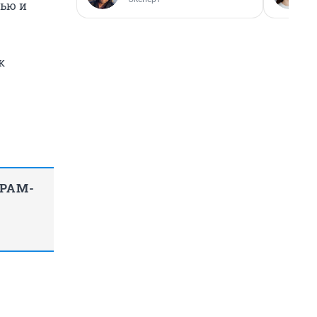
тью и
к
ГРАМ-