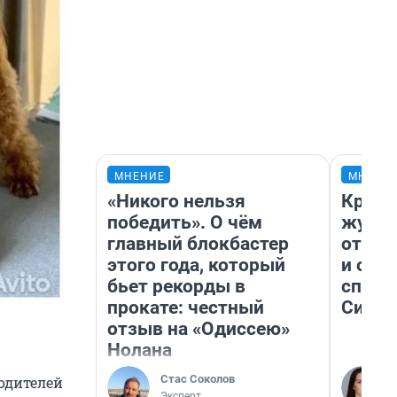
МНЕНИЕ
МНЕНИ
«Никого нельзя
Красн
победить». О чём
журна
главный блокбастер
отпус
этого года, который
и объ
бьет рекорды в
споре
прокате: честный
Сибир
отзыв на «Одиссею»
Нолана
Стас Соколов
родителей
Эксперт