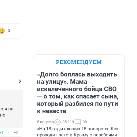
3
РЕКОМЕНДУЕМ
«Долго боялась выходить
на улицу». Мама
искалеченного бойца СВО
— о том, как спасает сына,
который разбился по пути
 я на 
к невесте
не 
5 августа
35 119
88
«На 18 отдыхающих 18 поваров». Как
+1
–0
проходит лето в Крыму с перебоями