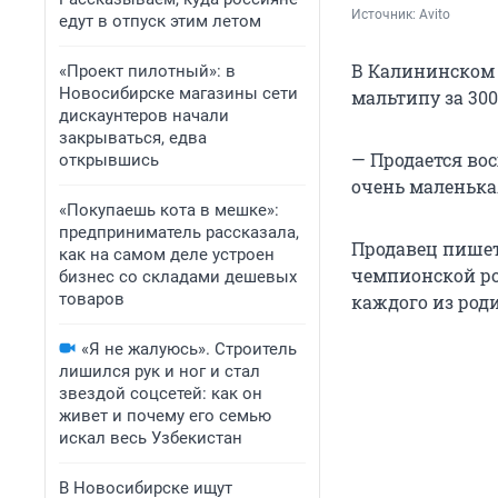
Источник: 
Avito
едут в отпуск этим летом
В Калининском 
«Проект пилотный»: в
Новосибирске магазины сети
мальтипу за 300
дискаунтеров начали
закрываться, едва
— Продается вос
открывшись
очень маленька
«Покупаешь кота в мешке»:
предприниматель рассказала,
Продавец пишет
как на самом деле устроен
чемпионской ро
бизнес со складами дешевых
товаров
каждого из род
«Я не жалуюсь». Строитель
лишился рук и ног и стал
звездой соцсетей: как он
живет и почему его семью
искал весь Узбекистан
В Новосибирске ищут