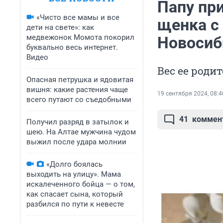
Папу пр
«Чисто все мамы и все
щенка с
дети на свете»: как
медвежонок Момота покорил
Новосиб
буквально весь интернет.
Видео
Вес ее роди
Опасная петрушка и ядовитая
вишня: какие растения чаще
19 сентября 2024, 08:4
всего путают со съедобными
41
коммен
Получил разряд в затылок и
шею. На Алтае мужчина чудом
выжил после удара молнии
«Долго боялась
выходить на улицу». Мама
искалеченного бойца — о том,
как спасает сына, который
разбился по пути к невесте