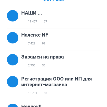
НАШИ ...
11 457
67
Налегке NF
7 422
98
Экзамен на права
2 756
35
Регистрация ООО или ИП для
интернет-магазина
15 701
50
Неллоу!!