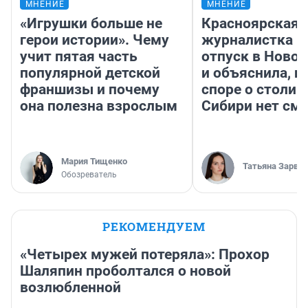
МНЕНИЕ
МНЕНИЕ
«Игрушки больше не
Красноярская
герои истории». Чему
журналистка п
учит пятая часть
отпуск в Ново
популярной детской
и объяснила, п
франшизы и почему
споре о столиц
она полезна взрослым
Сибири нет см
Мария Тищенко
Татьяна Зарва
Обозреватель
РЕКОМЕНДУЕМ
«Четырех мужей потеряла»: Прохор
Шаляпин проболтался о новой
возлюбленной