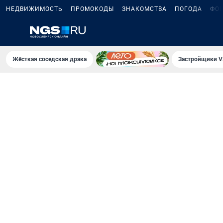
НЕДВИЖИМОСТЬ
ПРОМОКОДЫ
ЗНАКОМСТВА
ПОГОДА
ФО
Жёсткая соседская драка
Застройщики V