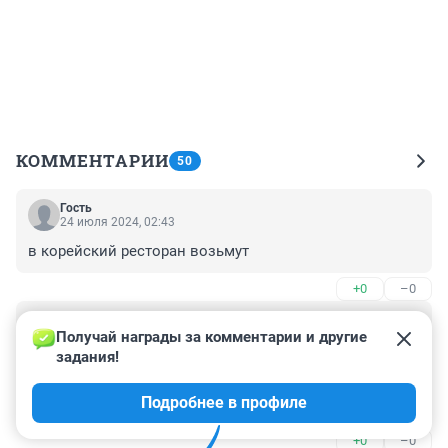
КОММЕНТАРИИ
50
Гость
24 июля 2024, 02:43
в корейский ресторан возьмут
+0
–0
Гость
19 июля 2024, 16:49
Получай награды за комментарии и другие 
задания!
За 25000, хорошую собаку с документами не купить, 
так как вырастить такого щенка и сделать ему 
Подробнее в профиле
документы, прививки, чип, уже стоит тысяч 20.
+0
–0