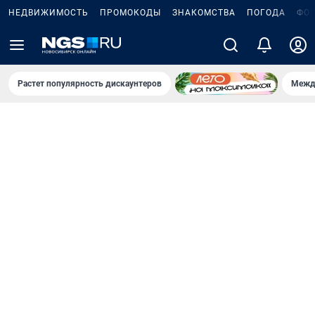
НЕДВИЖИМОСТЬ
ПРОМОКОДЫ
ЗНАКОМСТВА
ПОГОДА
ФО
Растет популярность дискаунтеров
Межд