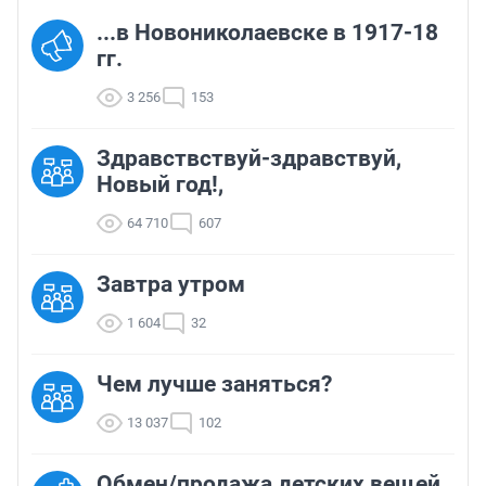
...в Новониколаевске в 1917-18
гг.
3 256
153
Здравствствуй-здравствуй,
Новый год!,
64 710
607
Завтра утром
1 604
32
Чем лучше заняться?
13 037
102
Обмен/продажа детских вещей