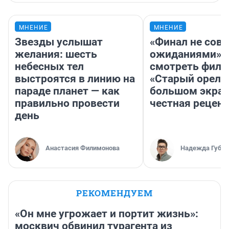
МНЕНИЕ
МНЕНИЕ
Звезды услышат
«Финал не совп
желания: шесть
ожиданиями»: 
небесных тел
смотреть фил
выстроятся в линию на
«Старый орел» 
параде планет — как
большом экран
правильно провести
честная рецен
день
Анастасия Филимонова
Надежда Губар
РЕКОМЕНДУЕМ
«Он мне угрожает и портит жизнь»:
москвич обвинил турагента из