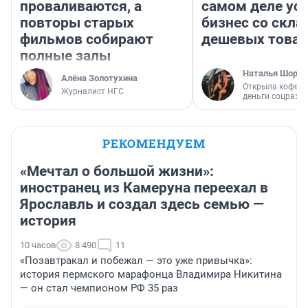
проваливаются, а
самом деле ус
повторы старых
бизнес со скл
фильмов собирают
дешевых това
полные залы
Наталья Шорох
Алёна Золотухина
Открыла кофейн
Журналист НГС
деньги соцразв
РЕКОМЕНДУЕМ
«Мечтал о большой жизни»:
иностранец из Камеруна переехал в
Ярославль и создал здесь семью —
история
10 часов
8 490
11
«Позавтракал и побежал — это уже привычка»:
история пермского марафонца Владимира Никитина
— он стал чемпионом РФ 35 раз