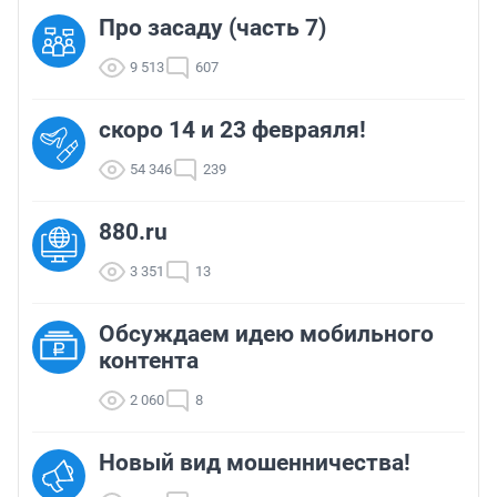
Про засаду (часть 7)
9 513
607
скоро 14 и 23 февраяля!
54 346
239
880.ru
3 351
13
Обсуждаем идею мобильного
контента
2 060
8
Новый вид мошенничества!