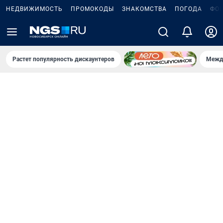
НЕДВИЖИМОСТЬ
ПРОМОКОДЫ
ЗНАКОМСТВА
ПОГОДА
ФО
Растет популярность дискаунтеров
Межд