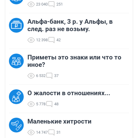
23 040
251
Альфа-банк, 3 р. у Альфы, в
след. раз не возьму.
12 398
42
Приметы это знаки или что то
иное?
6 532
37
О жалости в отношениях...
5 778
48
Маленькие хитрости
14 747
31