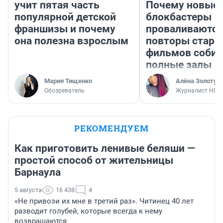
учит пятая часть
Почему новые
популярной детской
блокбастеры
франшизы и почему
проваливаются,
она полезна взрослым
повторы стары
фильмов соби
полные залы
Мария Тищенко
Алёна Золотух
Обозреватель
Журналист НГС
РЕКОМЕНДУЕМ
Как приготовить ленивые беляши —
простой способ от жительницы
Барнаула
5 августа
16 438
4
«Не привози их мне в третий раз». Читинец 40 лет
разводит голубей, которые всегда к нему
возвращаются