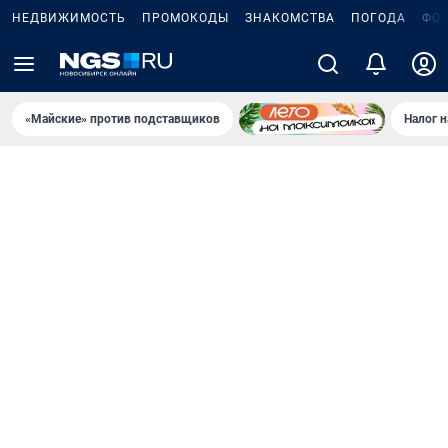
НЕДВИЖИМОСТЬ
ПРОМОКОДЫ
ЗНАКОМСТВА
ПОГОДА
ФО
«Майские» против подставщиков
Налог 