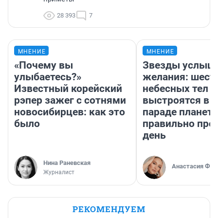
28 393
7
МНЕНИЕ
МНЕНИЕ
«Почему вы
Звезды услыш
улыбаетесь?»
желания: шест
Известный корейский
небесных тел
рэпер зажег с сотнями
выстроятся в 
новосибирцев: как это
параде планет 
было
правильно про
день
Нина Раневская
Анастасия Фил
Журналист
РЕКОМЕНДУЕМ