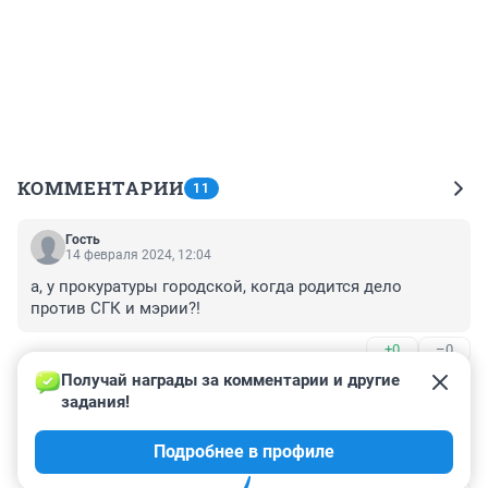
КОММЕНТАРИИ
11
Гость
14 февраля 2024, 12:04
а, у прокуратуры городской, когда родится дело 
против СГК и мэрии?!
+0
–0
Получай награды за комментарии и другие 
Гость
14 февраля 2024, 11:29
задания!
Хорошие новости всегда приятно читать)). 
Подробнее в профиле
Миленький малышок