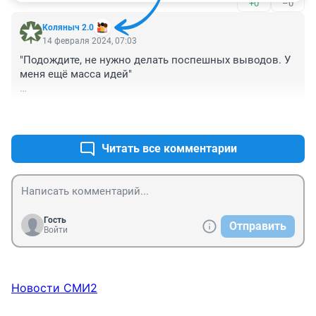
+0
–0
Коляныч 2.0
14 февраля 2024, 07:03
"Подождите, не нужно делать поспешных выводов. У 
меня ещё масса идей"

Сырский попросил после Селидова дать ему 
+2
–0
восьмой шанс.
Читать все комментарии
Гость
Отправить
Войти
Новости СМИ2