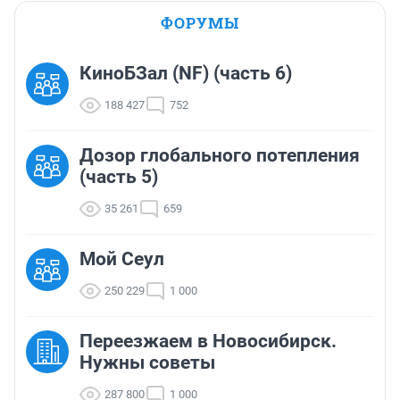
ФОРУМЫ
КиноБЗал (NF) (часть 6)
188 427
752
Дозор глобального потепления
(часть 5)
35 261
659
Мой Сеул
250 229
1 000
Переезжаем в Новосибирск.
Нужны советы
287 800
1 000