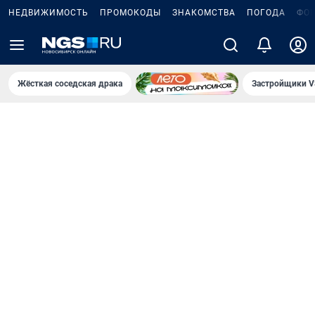
НЕДВИЖИМОСТЬ
ПРОМОКОДЫ
ЗНАКОМСТВА
ПОГОДА
ФО
Жёсткая соседская драка
Застройщики V