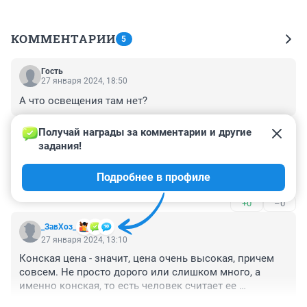
КОММЕНТАРИИ
5
Гость
27 января 2024, 18:50
А что освещения там нет?
+0
–0
Получай награды за комментарии и другие 
задания!
Гость
27 января 2024, 14:04
Подробнее в профиле
Близко, да...Ещё минимум 3 месяца.
+0
–0
_ЗавХоз_
27 января 2024, 13:10
Конская цена - значит, цена очень высокая, причем 
совсем. Не просто дорого или слишком много, а 
именно конская, то есть человек считает ее 
совершенно неоправданной за данную услугу или 