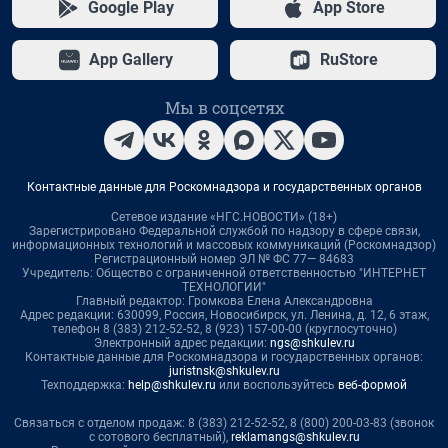
Google Play
App Store
App Gallery
RuStore
Мы в соцсетях
Контактные данные для Роскомнадзора и государственных органов
Сетевое издание «НГС.НОВОСТИ» (18+)
Зарегистрировано Федеральной службой по надзору в сфере связи,
информационных технологий и массовых коммуникаций (Роскомнадзор)
Регистрационный номер ЭЛ № ФС 77— 84683
Учредитель: Общество с ограниченной ответственностью "ИНТЕРНЕТ
ТЕХНОЛОГИИ"
Главный редактор: Громкова Елена Александровна
Адрес редакции: 630099, Россия, Новосибирск, ул. Ленина, д. 12, 6 этаж,
телефон 8 (383) 212-52-52, 8 (923) 157-00-00 (круглосуточно)
Электронный адрес редакции:
ngs@shkulev.ru
Контактные данные для Роскомнадзора и государственных органов:
juristnsk@shkulev.ru
Техподдержка:
help@shkulev.ru
или воспользуйтесь
веб-формой
Связаться с отделом продаж: 8 (383) 212-52-52, 8 (800) 200-03-83 (звонок
с сотового бесплатный),
reklamangs@shkulev.ru