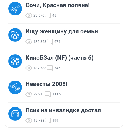
Сочи, Красная поляна!
23 576
48
Ищу женщину для семьи
135 853
674
КиноБЗал (NF) (часть 6)
187 783
746
Невесты 2008!
72 915
1 002
Псих на инвалидке достал
15 788
199