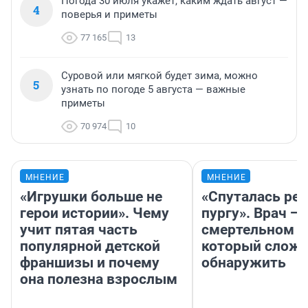
Погода 30 июля укажет, каким ждать август —
4
поверья и приметы
77 165
13
Суровой или мягкой будет зима, можно
5
узнать по погоде 5 августа — важные
приметы
70 974
10
МНЕНИЕ
МНЕНИЕ
«Игрушки больше не
«Спуталась реч
герои истории». Чему
пургу». Врач — 
учит пятая часть
смертельном д
популярной детской
который слож
франшизы и почему
обнаружить
она полезна взрослым