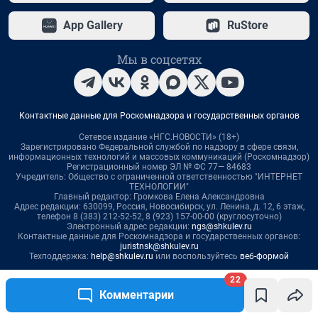
App Gallery
RuStore
Мы в соцсетях
Контактные данные для Роскомнадзора и государственных органов
Сетевое издание «НГС.НОВОСТИ» (18+)
Зарегистрировано Федеральной службой по надзору в сфере связи,
информационных технологий и массовых коммуникаций (Роскомнадзор)
Регистрационный номер ЭЛ № ФС 77— 84683
Учредитель: Общество с ограниченной ответственностью "ИНТЕРНЕТ
ТЕХНОЛОГИИ"
Главный редактор: Громкова Елена Александровна
Адрес редакции: 630099, Россия, Новосибирск, ул. Ленина, д. 12, 6 этаж,
телефон 8 (383) 212-52-52, 8 (923) 157-00-00 (круглосуточно)
Электронный адрес редакции:
ngs@shkulev.ru
Контактные данные для Роскомнадзора и государственных органов:
juristnsk@shkulev.ru
Техподдержка:
help@shkulev.ru
или воспользуйтесь
веб-формой
22
Связаться с отделом продаж: 8 (383) 212-52-52, 8 (800) 200-03-83 (звонок
Комментарии
с сотового бесплатный),
reklamangs@shkulev.ru
Редакция сайта не несет ответственности за достоверность
информации, содержащейся в рекламных объявлениях.