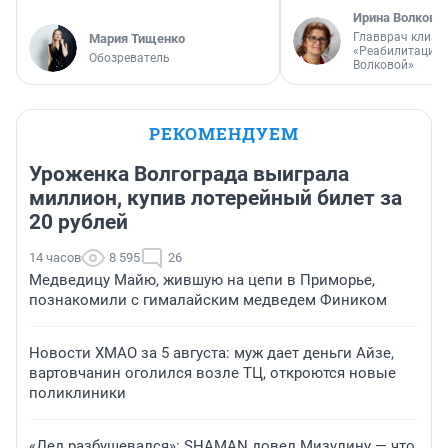
Ирина Волкова
Главврач клини
Мария Тищенко
«Реабилитация 
Обозреватель
Волковой»
РЕКОМЕНДУЕМ
Уроженка Волгограда выиграла
миллион, купив лотерейный билет за
20 рублей
14 часов
8 595
26
Медведицу Майю, жившую на цепи в Приморье,
познакомили с гималайским медведем Фиником
Новости ХМАО за 5 августа: муж дает деньги Айзе,
вартовчанин оголился возле ТЦ, откроются новые
поликлиники
«Дед разбушевался»: SHAMAN довел Мизулину — что