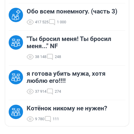
Обо всем понемногу. (часть 3)
417 525
1 000
"Ты бросил меня! Ты бросил
меня..." NF
38 148
248
я готова убить мужа, хотя
люблю его!!!!
37 914
274
Котёнок никому не нужен?
9 780
111