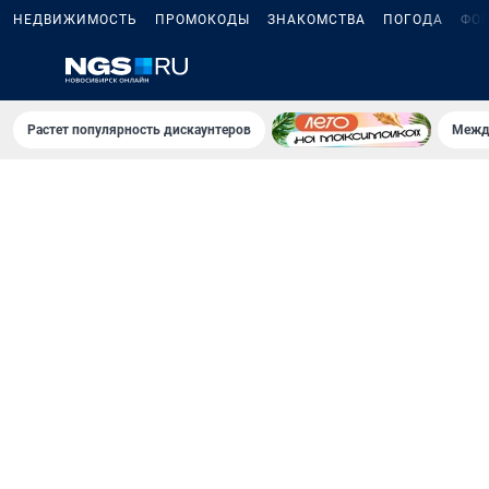
НЕДВИЖИМОСТЬ
ПРОМОКОДЫ
ЗНАКОМСТВА
ПОГОДА
ФО
Растет популярность дискаунтеров
Межд