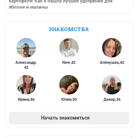
картофеля! Как я нашла лучшее удобрение для
яблони и малины
ЗНАКОМСТВА
Александр
,
New
,
42
Алёнушка
,
42
42
Ирина
,
46
Юлия
,
50
Докер
,
36
Начать знакомиться