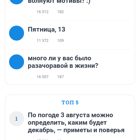
волнуют мотивы? :)
16 512
182
Пятница, 13
11 372
109
много ли у вас было
разачоравой в жизни?
16 557
187
ТОП 5
По погоде 3 августа можно
1
определить, каким будет
декабрь, — приметы и поверья