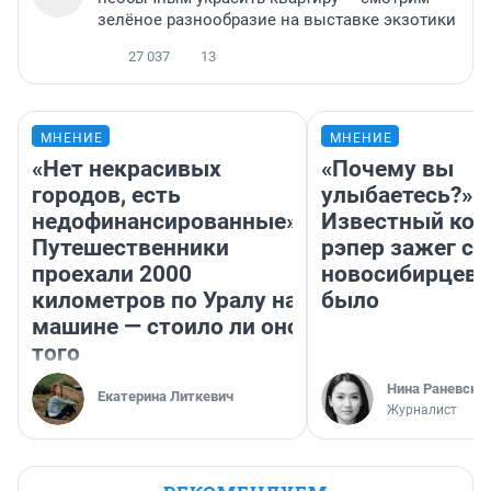
зелёное разнообразие на выставке экзотики
27 037
13
МНЕНИЕ
МНЕНИЕ
«Нет некрасивых
«Почему вы
городов, есть
улыбаетесь?»
недофинансированные».
Известный кор
Путешественники
рэпер зажег с 
проехали 2000
новосибирцев: 
километров по Уралу на
было
машине — стоило ли оно
того
Нина Раневска
Екатерина Литкевич
Журналист