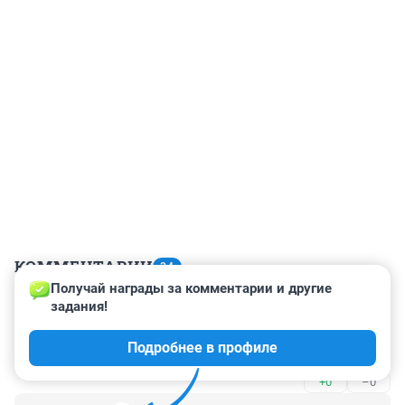
КОММЕНТАРИИ
34
Получай награды за комментарии и другие 
задания!
Гость
29 июля 2023, 20:05
Подробнее в профиле
Такие Зайкииииииииии😊😊😊
+0
–0