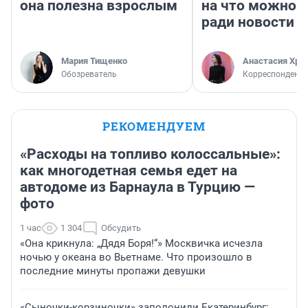
она полезна взрослым
на что можно 
ради новости
Мария Тищенко
Анастасия Хри
Обозреватель
Корреспондент
РЕКОМЕНДУЕМ
«Расходы на топливо колоссальные»:
как многодетная семья едет на
автодоме из Барнаула в Турцию —
фото
1 час
1 304
Обсудить
«Она крикнула: „Дядя Боря!“» Москвичка исчезла
ночью у океана во Вьетнаме. Что произошло в
последние минуты пропажи девушки
«Сыночки-корзиночки» заполонили Екатеринбург: