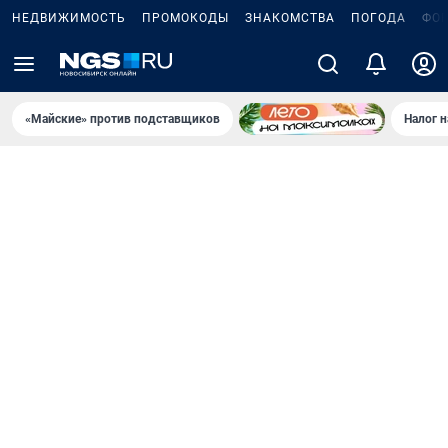
НЕДВИЖИМОСТЬ
ПРОМОКОДЫ
ЗНАКОМСТВА
ПОГОДА
ФО
«Майские» против подставщиков
Налог 