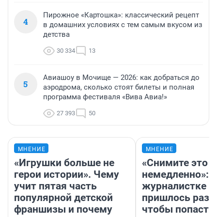
Пирожное «Картошка»: классический рецепт
4
в домашних условиях с тем самым вкусом из
детства
30 334
13
Авиашоу в Мочище — 2026: как добраться до
5
аэродрома, сколько стоят билеты и полная
программа фестиваля «Вива Авиа!»
27 393
50
МНЕНИЕ
МНЕНИЕ
«Игрушки больше не
«Снимите это
герои истории». Чему
немедленно»:
учит пятая часть
журналистке Н
популярной детской
пришлось разд
франшизы и почему
чтобы попасть 