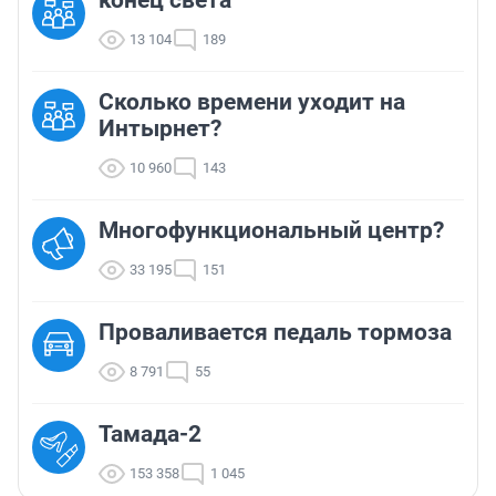
конец света
13 104
189
Сколько времени уходит на
Интырнет?
10 960
143
Многофункциональный центр?
33 195
151
Проваливается педаль тормоза
8 791
55
Тамада-2
153 358
1 045