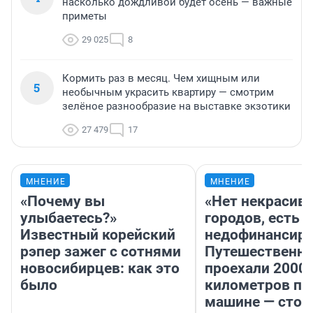
насколько дождливой будет осень — важные
приметы
29 025
8
Кормить раз в месяц. Чем хищным или
5
необычным украсить квартиру — смотрим
зелёное разнообразие на выставке экзотики
27 479
17
МНЕНИЕ
МНЕНИЕ
«Почему вы
«Нет некрасив
улыбаетесь?»
городов, есть
Известный корейский
недофинансиро
рэпер зажег с сотнями
Путешественн
новосибирцев: как это
проехали 2000
было
километров по 
машине — стои