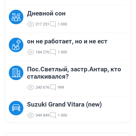
Дневной сон
217 251
1 000
он не работает, но и не ест
184 276
1 000
Пос.Светлый, застр.Антар, кто
сталкивался?
240 676
999
Suzuki Grand Vitara (new)
349 849
1 000