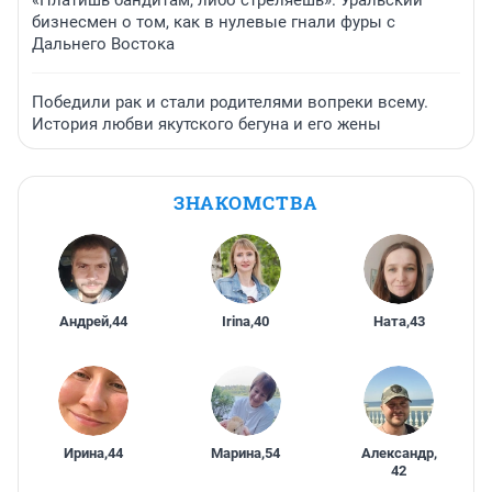
«Платишь бандитам, либо стреляешь». Уральский
бизнесмен о том, как в нулевые гнали фуры с
Дальнего Востока
Победили рак и стали родителями вопреки всему.
История любви якутского бегуна и его жены
ЗНАКОМСТВА
Андрей
,
44
Irina
,
40
Ната
,
43
Ирина
,
44
Марина
,
54
Александр
,
42