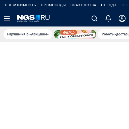
НЕДВИЖИМОСТЬ
ПРОМОКОДЫ
ЗНАКОМСТВА
ПОГОДА
ФО
Нарушения в «Авиценне»
Роботы-доставщ