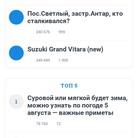
Пос.Светлый, застр.Антар, кто
сталкивался?
240 676
999
Suzuki Grand Vitara (new)
349 849
1 000
ТОП 5
Суровой или мягкой будет зима,
1
можно узнать по погоде 5
августа — важные приметы
78 760
12