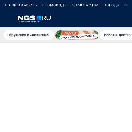
НЕДВИЖИМОСТЬ
ПРОМОКОДЫ
ЗНАКОМСТВА
ПОГОДА
ФО
Нарушения в «Авиценне»
Роботы-доставщ