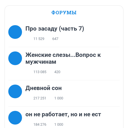
ФОРУМЫ
Про засаду (часть 7)
11 529
647
Женские слезы...Вопрос к
мужчинам
113 085
420
Дневной сон
217 251
1 000
он не работает, но и не ест
184 276
1 000