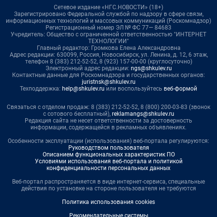
Сетевое издание «НГС.НОВОСТИ» (18+)
Зарегистрировано Федеральной службой по надзору в сфере связи,
информационных технологий и массовых коммуникаций (Роскомнадзор)
Регистрационный номер ЭЛ № ФС 77— 84683
Учредитель: Общество с ограниченной ответственностью "ИНТЕРНЕТ
ТЕХНОЛОГИИ"
Главный редактор: Громкова Елена Александровна
Адрес редакции: 630099, Россия, Новосибирск, ул. Ленина, д. 12, 6 этаж,
телефон 8 (383) 212-52-52, 8 (923) 157-00-00 (круглосуточно)
Электронный адрес редакции:
ngs@shkulev.ru
Контактные данные для Роскомнадзора и государственных органов:
juristnsk@shkulev.ru
Техподдержка:
help@shkulev.ru
или воспользуйтесь
веб-формой
Связаться с отделом продаж: 8 (383) 212-52-52, 8 (800) 200-03-83 (звонок
с сотового бесплатный),
reklamangs@shkulev.ru
Редакция сайта не несет ответственности за достоверность
информации, содержащейся в рекламных объявлениях.
Особенности эксплуатации (использования) веб-портала регулируются:
Руководством пользователя
Описанием функциональных характеристик ПО
Условиями использования веб-портала и политикой
конфиденциальности персональных данных
Веб-портал распространяется в виде интернет-сервиса, специальные
действия по установке на стороне пользователя не требуются
Политика использования cookies
Рекомендательные системы