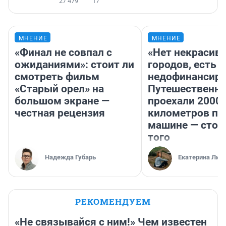
27 479
17
МНЕНИЕ
МНЕНИЕ
«Финал не совпал с
«Нет некрасив
ожиданиями»: стоит ли
городов, есть
смотреть фильм
недофинансиро
«Старый орел» на
Путешественн
большом экране —
проехали 2000
честная рецензия
километров по 
машине — стои
того
Надежда Губарь
Екатерина Лит
РЕКОМЕНДУЕМ
«Не связывайся с ним!» Чем известен