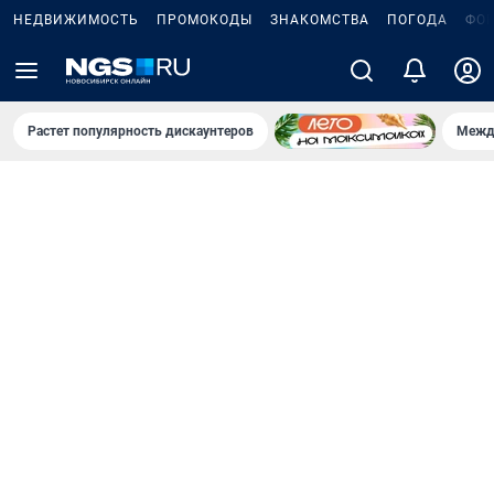
НЕДВИЖИМОСТЬ
ПРОМОКОДЫ
ЗНАКОМСТВА
ПОГОДА
ФО
Растет популярность дискаунтеров
Межд