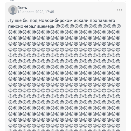
Гость
13 апреля 2023, 17:45
Лучше бы под Новосибирском искали пропавшего 
пенсионера,лицемеры😡😡😡😡😡😡😡😡😡😡😡😡😡😡
😡😡😡😡😡😡😡😡😡😡😡😡😡😡😡😡😡😡😡😡😡😡😡😡
😡😡😡😡😡😡😡😡😡😡😡😡😡😡😡😡😡😡😡😡😡😡😡😡
😡😡😡😡😡😡😡😡😡😡😡😡😡😡😡😡😡😡😡😡😡😡😡😡
😡😡😡😡😡😡😡😡😡😡😡😡😡😡😡😡😡😡😡😡😡😡😡😡
😡😡😡😡😡😡😡😡😡😡😡😡😡😡😡😡😡😡😡😡😡😡😡😡
😡😡😡😡😡😡😡😡😡😡😡😡😡😡😡😡😡😡😡😡😡😡😡😡
😡😡😡😡😡😡😡😡😡😡😡😡😡😡😡😡😡😡😡😡😡😡😡😡
😡😡😡😡😡😡😡😡😡😡😡😡😡😡😡😡😡😡😡😡😡😡😡😡
😡😡😡😡😡😡😡😡😡😡😡😡😡😡😡😡😡😡😡😡😡😡😡😡
😡😡😡😡😡😡😡😡😡😡😡😡😡😡😡😡😡😡😡😡😡😡😡😡
😡😡😡😡😡😡😡😡😡😡😡😡😡😡😡😡😡😡😡😡😡😡😡😡
😡😡😡😡😡😡😡😡😡😡😡😡😡😡😡😡😡😡😡😡😡😡😡😡
😡😡😡😡😡😡😡😡😡😡😡😡😡😡😡😡😡😡😡😡😡😡😡😡
😡😡😡😡😡😡😡😡😡😡😡😡😡😡😡😡😡😡😡😡😡😡😡😡
😡😡😡😡😡😡😡😡😡😡😡😡😡😡😡😡😡😡😡😡😡😡😡😡
😡😡😡😡😡😡😡😡😡😡😡😡😡😡😡😡😡😡😡😡😡😡😡😡
😡😡😡😡😡😡😡😡😡😡😡😡😡😡😡😡😡😡😡😡😡😡😡😡