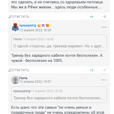
это сделать, и не считаясь со здоровьем питомца. 
Мы же в РФии живем... здесь люди особенные....
+6
–0
ОТВЕТИТЬ
кулькулятр
13 апреля 2023, 18:50
Гость
13 апреля 2023, 18:38
С одной стороны, да, треккер вариант. Но с другой... Хороший треккер стоит 3-5 тыс. и более. Так вот не станет ли такой гаджет на шее питомца наоборот приманкой для не очень умных и порядочных людей которые захотят разжиться этим самым гаджетом, причем не особо выбирая средства как это сделать, и не считаясь со здоровьем питомца. Мы же в РФии живем... здесь люди особенные....
Трекер без зарядного кабеля почти бесполезен. А 
чужой - бесполезен на 100%.
+2
–1
ОТВЕТИТЬ
Гость
13 апреля 2023, 19:07
кулькулятр
13 апреля 2023, 18:50
Трекер без зарядного кабеля почти бесполезен. А чужой - бесполезен на 100%.
Есть шанс что эти самые "не очень умные и 
порядочные люди" не очень осведомлены об этой 