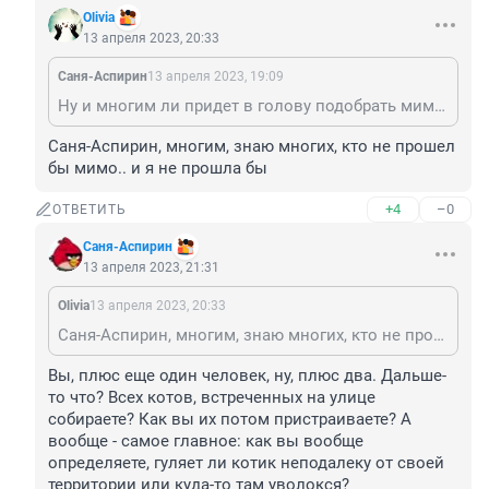
Olivia
13 апреля 2023, 20:33
Саня-Аспирин
13 апреля 2023, 19:09
Ну и многим ли придет в голову подобрать мимо проходящего кота просто потому, что на нем какой-то ошейник?
Саня-Аспирин, многим, знаю многих, кто не прошел 
бы мимо.. и я не прошла бы
+4
–0
ОТВЕТИТЬ
Саня-Аспирин
13 апреля 2023, 21:31
Olivia
13 апреля 2023, 20:33
Саня-Аспирин, многим, знаю многих, кто не прошел бы мимо.. и я не прошла бы
Вы, плюс еще один человек, ну, плюс два. Дальше-
то что? Всех котов, встреченных на улице 
собираете? Как вы их потом пристраиваете? А 
вообще - самое главное: как вы вообще 
определяете, гуляет ли котик неподалеку от своей 
территории или куда-то там уволокся?