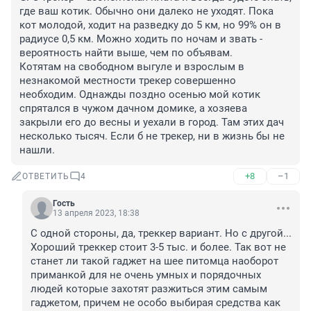
где ваш котик. Обычно они далеко не уходят. Пока 
кот молодой, ходит на разведку до 5 км, но 99% он в 
радиусе 0,5 км. Можно ходить по ночам и звать - 
вероятность найти выше, чем по объявам. 

Котятам на свободном выгуле и взрослым в 
незнакомой местности трекер совершенно 
необходим. Однажды поздно осенью мой котик 
спрятался в чужом дачном домике, а хозяева 
закрыли его до весны и уехали в город. Там этих дач 
несколько тысяч. Если б не трекер, ни в жизнь бы не 
нашли.
+8
–1
ОТВЕТИТЬ
4
Гость
13 апреля 2023, 18:38
С одной стороны, да, треккер вариант. Но с другой... 
Хороший треккер стоит 3-5 тыс. и более. Так вот не 
станет ли такой гаджет на шее питомца наоборот 
приманкой для не очень умных и порядочных 
людей которые захотят разжиться этим самым 
гаджетом, причем не особо выбирая средства как 