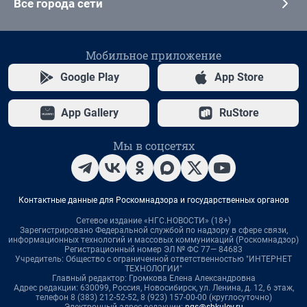
Все города сети
Мобильное приложение
Google Play
App Store
App Gallery
RuStore
Мы в соцсетях
Контактные данные для Роскомнадзора и государственных органов
Сетевое издание «НГС.НОВОСТИ» (18+)
Зарегистрировано Федеральной службой по надзору в сфере связи,
информационных технологий и массовых коммуникаций (Роскомнадзор)
Регистрационный номер ЭЛ № ФС 77— 84683
Учредитель: Общество с ограниченной ответственностью "ИНТЕРНЕТ
ТЕХНОЛОГИИ"
Главный редактор: Громкова Елена Александровна
Адрес редакции: 630099, Россия, Новосибирск, ул. Ленина, д. 12, 6 этаж,
телефон 8 (383) 212-52-52, 8 (923) 157-00-00 (круглосуточно)