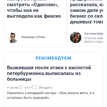
смотреть «Одиссею»,
рассказала, как
чтобы она не
самом деле ус
выглядела как фиаско
бизнес со скл
дешевых това
Наталья Шорох
Надежда Губарь
Открыла кофейн
деньги соцразв
РЕКОМЕНДУЕМ
Выжившая после атаки с кислотой
петербурженка выписалась из
больницы
9 часов
4 617
Обсудить
Накипело у младшей сестры: «Она уехала жить, а я
осталась быть хорошей»