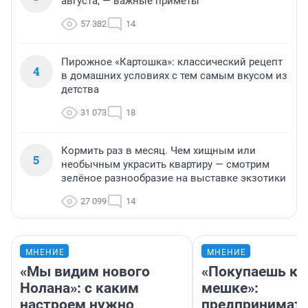
августа, — важные приметы
57 382
14
Пирожное «Картошка»: классический рецепт
4
в домашних условиях с тем самым вкусом из
детства
31 073
18
Кормить раз в месяц. Чем хищным или
5
необычным украсить квартиру — смотрим
зелёное разнообразие на выставке экзотики
27 099
14
МНЕНИЕ
МНЕНИЕ
«Мы видим нового
«Покупаешь ко
Нолана»: с каким
мешке»:
настроем нужно
предпринимат