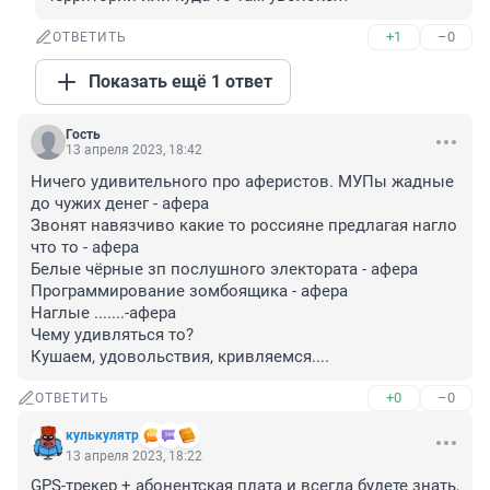
+1
–0
ОТВЕТИТЬ
Показать ещё 1 ответ
Гость
13 апреля 2023, 18:42
Ничего удивительного про аферистов. МУПы жадные 
до чужих денег - афера

Звонят навязчиво какие то россияне предлагая нагло 
что то - афера

Белые чёрные зп послушного электората - афера

Программирование зомбоящика - афера

Наглые .......-афера

Чему удивляться то?

Кушаем, удовольствия, кривляемся....
+0
–0
ОТВЕТИТЬ
кулькулятр
13 апреля 2023, 18:22
GPS-трекер + абонентская плата и всегда будете знать, 