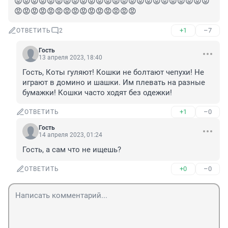
😡😡😡😡😡😡😡😡😡😡😡😡😡😡😡😡😡😡😡😡😡😡😡😡
😡😡😡😡😡😡😡😡😡😡😡😡😡😡😡
+1
–7
ОТВЕТИТЬ
2
Гость
13 апреля 2023, 18:40
Гость, Коты гуляют! Кошки не болтают чепухи! Не 
играют в домино и шашки. Им плевать на разные 
бумажки! Кошки часто ходят без одежки!
+1
–0
ОТВЕТИТЬ
Гость
14 апреля 2023, 01:24
Гость, а сам что не ищешь?
+0
–0
ОТВЕТИТЬ