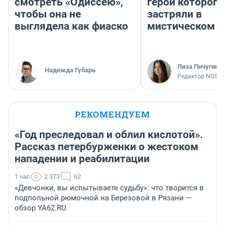
смотреть «Одиссею»,
герои которого
чтобы она не
застряли в
выглядела как фиаско
мистическом о
Лиза Пичугина
Надежда Губарь
Редактор NGS.R
РЕКОМЕНДУЕМ
«Год преследовал и облил кислотой».
Рассказ петербурженки о жестоком
нападении и реабилитации
1 час
2 373
62
«Девчонки, вы испытываете судьбу»: что творится в
подпольной рюмочной на Березовой в Рязани —
обзор YA62.RU