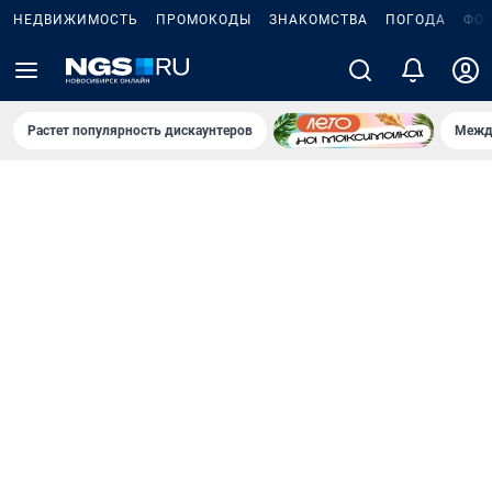
НЕДВИЖИМОСТЬ
ПРОМОКОДЫ
ЗНАКОМСТВА
ПОГОДА
ФО
Растет популярность дискаунтеров
Межд