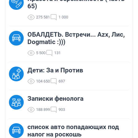
65)
275 581
1 000
ОБАЛДЕТЬ. Встречи... Azx, Лис,
Dogmatic :)))
5 500
131
Дети: За и Против
104 650
697
Записки фенолога
188 899
903
список авто попадающих под
налог на роскошь