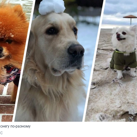
снегу по-разному
ГС