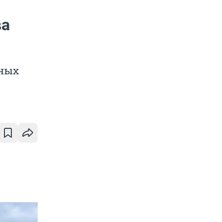
ва
жных