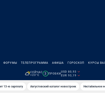
ФОРУМЫ
ТЕЛЕПРОГРАММА
АФИША
ГОРОСКОП
КУРСЫ ВА
USD 80,93
СЕЙЧАС
3
ПРОБКИ
+23°C
EUR 93,19
ет 13-ю зарплату
Августовский каталог новостроек
Нестабильное н