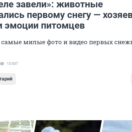
еле завели»: животные
ались первому снегу — хозяе
и эмоции питомцев
 самые милые фото и видео первых сне
13 037
тарий