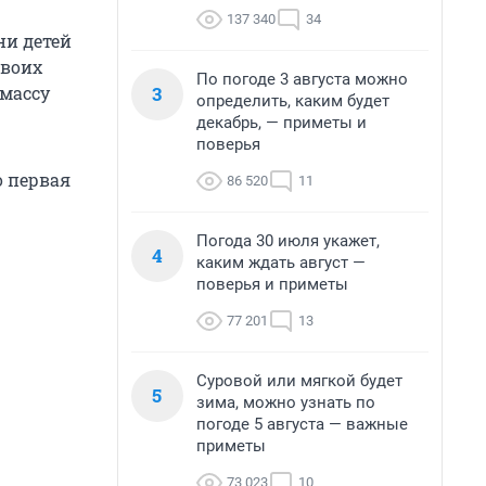
137 340
34
ни детей
своих
По погоде 3 августа можно
3
 массу
определить, каким будет
декабрь, — приметы и
поверья
о первая
86 520
11
Погода 30 июля укажет,
4
каким ждать август —
поверья и приметы
77 201
13
Суровой или мягкой будет
5
зима, можно узнать по
погоде 5 августа — важные
приметы
73 023
10