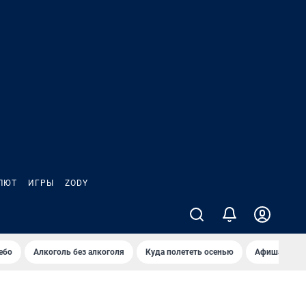
ЛЮТ
ИГРЫ
ZODY
ебо
Алкоголь без алкоголя
Куда полететь осенью
Афиша на ав