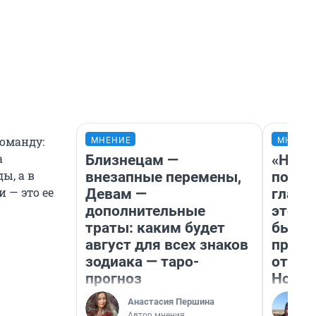
оманду:
МНЕНИЕ
МНЕНИ
а
Близнецам —
«Нико
ы, а в
внезапные перемены,
побед
 — это ее
Девам —
главн
дополнительные
этого
траты: каким будет
бьет 
август для всех знаков
прока
зодиака — таро-
отзыв
прогноз
Нолан
Анастасия Першина
Автор мнения