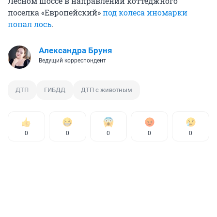
Лесном шоссе в направлении коттеджного
поселка «Европейский»
под колеса иномарки
попал лось
.
Александра Бруня
Ведущий корреспондент
ДТП
ГИБДД
ДТП с животным
0
0
0
0
0