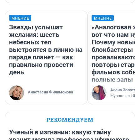
МНЕНИЕ
МНЕНИЕ
Звезды услышат
«Аналоговая ж
желания: шесть
вот что нам ну
небесных тел
Почему новые
выстроятся в линию на
блокбастеры
параде планет — как
проваливаются,
правильно провести
повторы стары
день
фильмов соби
полные залы
Алёна Золотух
Анастасия Филимонова
Журналист НГС
РЕКОМЕНДУЕМ
Ученый в изгнании: какую тайну
хранит могила профессора уфимского