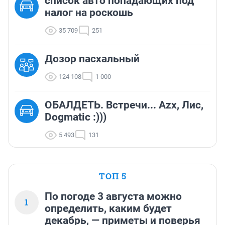
список авто попадающих под
налог на роскошь
35 709
251
Дозор пасхальный
124 108
1 000
ОБАЛДЕТЬ. Встречи... Azx, Лис,
Dogmatic :)))
5 493
131
ТОП 5
По погоде 3 августа можно
1
определить, каким будет
декабрь, — приметы и поверья