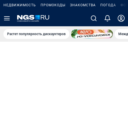
НЕДВИЖИМОСТЬ
ПРОМОКОДЫ
ЗНАКОМСТВА
ПОГОДА
ФО
Растет популярность дискаунтеров
Межд