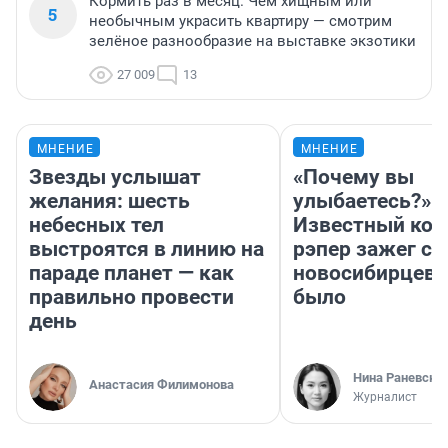
Кормить раз в месяц. Чем хищным или
5
необычным украсить квартиру — смотрим
зелёное разнообразие на выставке экзотики
27 009
13
МНЕНИЕ
МНЕНИЕ
Звезды услышат
«Почему вы
желания: шесть
улыбаетесь?»
небесных тел
Известный кор
выстроятся в линию на
рэпер зажег с 
параде планет — как
новосибирцев: 
правильно провести
было
день
Нина Раневска
Анастасия Филимонова
Журналист