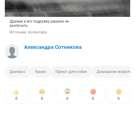
Дружка и его подружку решили не
разлучать
Источник: 
волонтеры
Александра Сотникова
Донбасс
Крым
Приют для собак
Домашнее животно
0
0
0
0
0