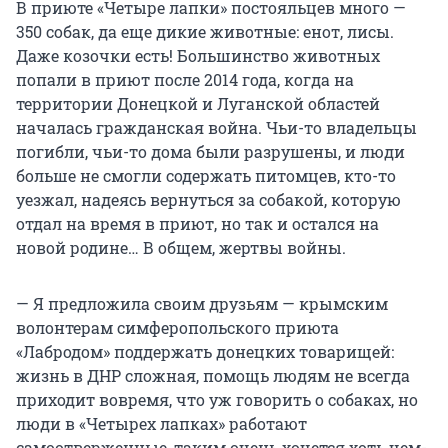
В приюте «Четыре лапки» постояльцев много —
350 собак, да еще дикие животные: енот, лисы.
Даже козочки есть! Большинство животных
попали в приют после 2014 года, когда на
территории Донецкой и Луганской областей
началась гражданская война. Чьи-то владельцы
погибли, чьи-то дома были разрушены, и люди
больше не смогли содержать питомцев, кто-то
уезжал, надеясь вернуться за собакой, которую
отдал на время в приют, но так и остался на
новой родине… В общем, жертвы войны.
— Я предложила своим друзьям — крымским
волонтерам симферопольского приюта
«Лабродом» поддержать донецких товарищей:
жизнь в ДНР сложная, помощь людям не всегда
приходит вовремя, что уж говорить о собаках, но
люди в «Четырех лапках» работают
самоотверженные, таким очень хочется хоть чем-