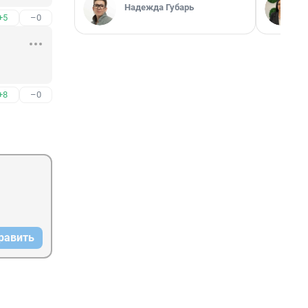
Надежда Губарь
+5
–0
+8
–0
равить