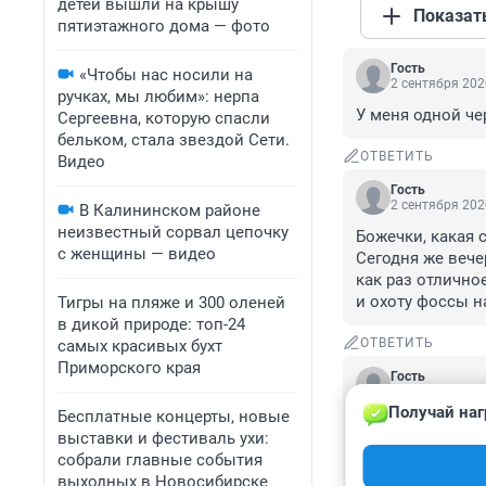
детей вышли на крышу
Показат
пятиэтажного дома — фото
Гость
«Чтобы нас носили на
2 сентября 202
ручках, мы любим»: нерпа
У меня одной че
Сергеевна, которую спасли
бельком, стала звездой Сети.
ОТВЕТИТЬ
Видео
Гость
2 сентября 202
В Калининском районе
неизвестный сорвал цепочку
Божечки, какая с
с женщины — видео
Сегодня же вече
как раз отлично
и охоту фоссы н
Тигры на пляже и 300 оленей
в дикой природе: топ-24
ОТВЕТИТЬ
самых красивых бухт
Приморского края
Гость
2 сентября 202
Получай наг
Бесплатные концерты, новые
"Новосибирский 
выставки и фестиваль ухи:
хищница фосса ох
собрали главные события
встречается так
выходных в Новосибирске