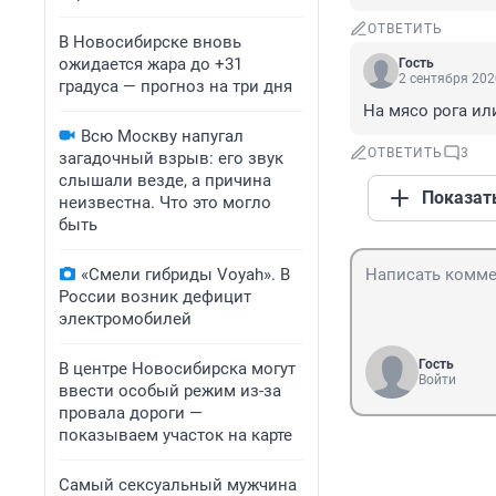
ОТВЕТИТЬ
В Новосибирске вновь
ожидается жара до +31
Гость
2 сентября 202
градуса — прогноз на три дня
На мясо рога ил
Всю Москву напугал
ОТВЕТИТЬ
3
загадочный взрыв: его звук
слышали везде, а причина
Показат
неизвестна. Что это могло
быть
«Смели гибриды Voyah». В
России возник дефицит
электромобилей
Гость
В центре Новосибирска могут
Войти
ввести особый режим из-за
провала дороги —
показываем участок на карте
Самый сексуальный мужчина