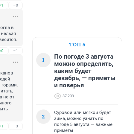
+1
–0
огла в 
нельзя 
весится.
ТОП 5
+0
–1
По погоде 3 августа
1
можно определить,
каким будет
канов 
декабрь, — приметы
едей 
и поверья
горами. 
тать, 
87 209
 не от 
много 
ыть 
Суровой или мягкой будет
2
зима, можно узнать по
погоде 5 августа — важные
+1
–3
приметы