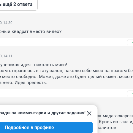
ь ещё 2 ответа
0, 14:30
рный квадрат вместо видео?
0, 14:11
уперская идея - наколоть мясо! 

ром отправлюсь в тату-салон, наколю себе мясо на правом бед
е место свободно. Может, даже это будет целый сюжет: мясо на
а него. Идея прелесть.
0, 13:24
рады за комментарии и другие задания!
зоопарк показал видео, на котором видно, как мадагаскарска
отитЬся на кусок мяса" — это уже за гранью. Кровь из глаз ид
Подробнее в профиле
ая вопиющая безграмотность, особенно у журналистов.