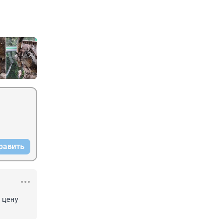
равить
цену 