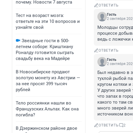
почему. Новости 7 августа
ОТВЕТИТЬ
Гость
Тест на возраст мозга:
2 сентября 202
ответьте на эти 10 вопросов и
узнайте свой
Молодцы сотрудни
процессе добыва
ведь с ложечки 
Звездные гости в 500-
летнем соборе: Криштиану
ОТВЕТИТЬ
Роналду готовится сыграть
свадьбу века на Мадейре
Гость
2 сентября 202
В Новосибирске продают
Был недавно в з
золотую монету из Австрии —
тухлой рыбой пах
за нее просят 399 тысяч
кругом котяхи и
рублей
У других зверей 
что запах в горо
какого то там с
Тело россиянки нашли во
много зверей лиш
Французских Альпах. Как она
источником вон
погибла?
ОТВЕТИТЬ
2
В Дзержинском районе двое