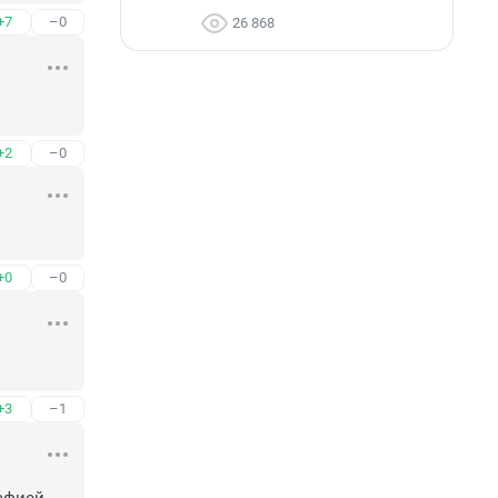
+7
–0
26 868
+2
–0
+0
–0
+3
–1