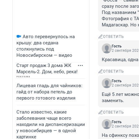
"Фосса — самый 
сразу после заго
Под названием "
Фотография с Т
Мадагаскар. Но 
Авто перевернулось на
ОТВЕТИТЬ
крышу: два седана
Гость
столкнулись под
2 сентября 202
Новосибирском — видео
Красавица, одна
Старт продаж 3 дома ЖК
Марсель-2. Дом, небо, река!
ОТВЕТИТЬ
Гость
Лицевая гладь для чайников:
2 сентября 202
гайд от набора петель до
Ещё 5 лет можно
первого готового изделия
заменить.
Стало известно, какие
ОТВЕТИТЬ
заболевания чаще всего
Гость
находили на диспансеризации
2 сентября 202
у новосибирцев — в одной
На сфинксу похо
картинке