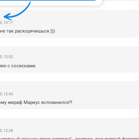
0, 13:17
не так раскорячишься.)))
0, 13:03
ляю с сосисками.
0, 12:43
ому жираф Мариус вспомнился?!
0, 12:28