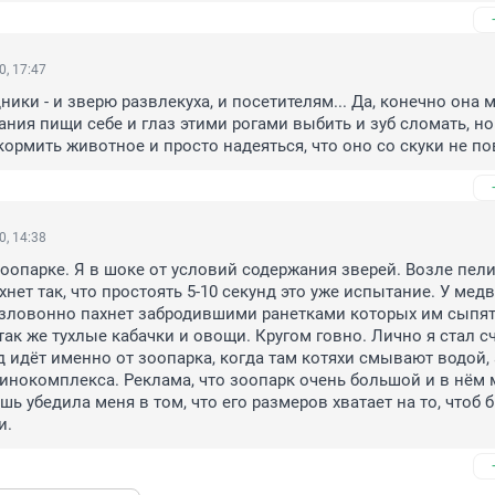
0, 17:47
ки - и зверю развлекуха, и посетителям... Да, конечно она м
ния пищи себе и глаз этими рогами выбить и зуб сломать, но 
кормить животное и просто надеяться, что оно со скуки не по
0, 14:38
оопарке. Я в шоке от условий содержания зверей. Возле пели
нет так, что простоять 5-10 секунд это уже испытание. У медв
 зловонно пахнет забродившими ранетками которых им сыпят 
так же тухлые кабачки и овощи. Кругом говно. Лично я стал счи
д идёт именно от зоопарка, когда там котяхи смывают водой, а
винокомплекса. Реклама, что зоопарк очень большой и в нём 
ь убедила меня в том, что его размеров хватает на то, чтоб б
и.