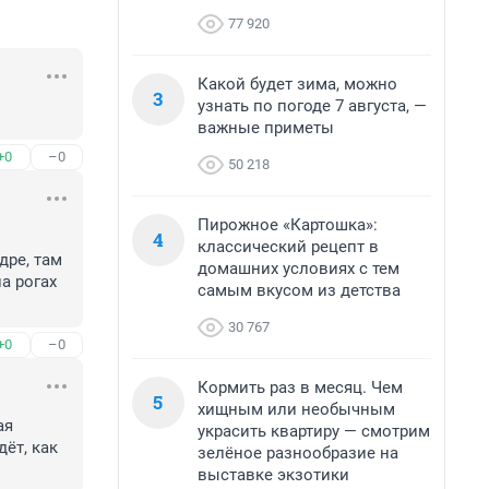
77 920
Какой будет зима, можно
3
узнать по погоде 7 августа, —
важные приметы
+0
–0
50 218
Пирожное «Картошка»:
4
классический рецепт в
ре, там 
домашних условиях с тем
 рогах 
самым вкусом из детства
30 767
+0
–0
Кормить раз в месяц. Чем
5
хищным или необычным
я 
украсить квартиру — смотрим
ёт, как 
зелёное разнообразие на
выставке экзотики