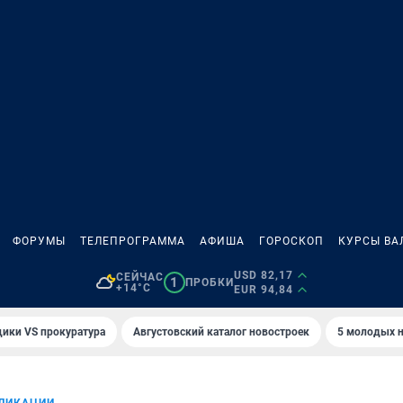
ФОРУМЫ
ТЕЛЕПРОГРАММА
АФИША
ГОРОСКОП
КУРСЫ ВА
USD 82,17
СЕЙЧАС
1
ПРОБКИ
+14°C
EUR 94,84
ики VS прокуратура
Августовский каталог новостроек
5 молодых н