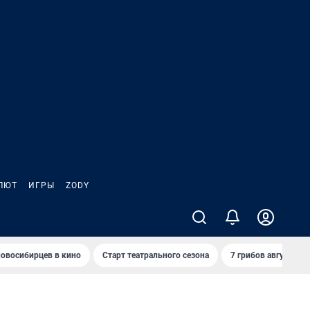
ЛЮТ
ИГРЫ
ZODY
овосибирцев в кино
Старт театрального сезона
7 грибов августа