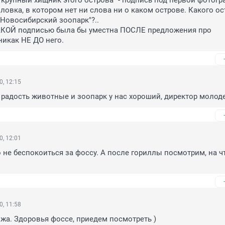
крупный хищник этого острова" - подпись под первой фотогр
ловка, в котором нет ни слова ни о каком острове. Какого ос
Новосибирский зоопарк"?..

АКОЙ подписью была бы уместна ПОСЛЕ предложения про 
никак НЕ ДО него.
0, 12:15
 радость животные и зоопарк у нас хороший, директор молод
0, 12:01
 не беспокоиться за фоссу. А после гориллы посмотрим, на чт
0, 11:58
жа. Здоровья фоссе, приедем посмотреть )