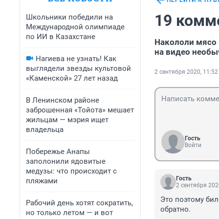
ПЕРЕЙТИ К ПУ
19 комм
Школьники победили на
Международной олимпиаде
по ИИ в Казахстане
Накололи мясо 
на видео необ
Нагиева не узнать! Как
выглядели звезды культовой
2 сентября 2020, 11:52
«Каменской» 27 лет назад
В Ленинском районе
заброшенная «Тойота» мешает
жильцам — мэрия ищет
владельца
Гость
Войти
Побережье Анапы
заполонили ядовитые
медузы: что происходит с
Гость
пляжами
2 сентября 202
Это поэтому бил
Рабочий день хотят сократить,
обратно.
но только летом — и вот