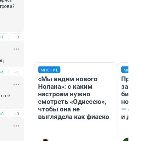
афией 
трова? 
+1
–0
ец
МНЕНИЕ
МНЕНИ
+4
–1
«Мы видим нового
Прода
Нолана»: с каким
запла
настроем нужно
бизне
о её 
смотреть «Одиссею»,
новый
чтобы она не
— он 
+0
–0
выглядела как фиаско
и даж