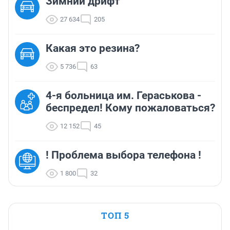
Зимний дрифт
27 634
205
Какая это резина?
5 736
63
4-я больница им. Гераськова -
беспредел! Кому пожаловаться?
12 152
45
! Проблема выбора телефона !
1 800
32
ТОП 5