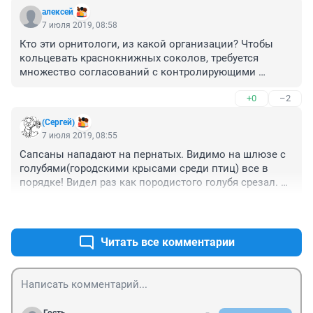
алексей
7 июля 2019, 08:58
Кто эти орнитологи, из какой организации? Чтобы 
кольцевать краснокнижных соколов, требуется 
множество согласований с контролирующими 
природоохранными ведомствами. А в случае с 
+0
–2
использованием радиопередатчиков - ещё и с 
органом Роскомнадзора для выделения радиочастот 
(Сергей)
и их приема..
7 июля 2019, 08:55
Сапсаны нападают на пернатых. Видимо на шлюзе с 
голубями(городскими крысами среди птиц) все в 
порядке! Видел раз как породистого голубя срезал. 
Было красиво! 

+1
–0
Тока пух во все стороны)).

Мне все же Сибирский черный коршун больше 
нравится. Зависнет над 10 этажкой и висит. А что 
Читать все комментарии
метровый размах крыльев позволяет. Ждет наших 
маленьких хвостатых друзей из панельных 10ти 
этажек!.

Уже 2ой год птенцов приводит учить охоте!