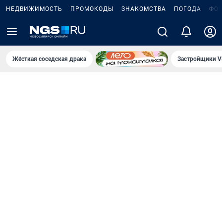
НЕДВИЖИМОСТЬ
ПРОМОКОДЫ
ЗНАКОМСТВА
ПОГОДА
ФО
Жёсткая соседская драка
Застройщики V