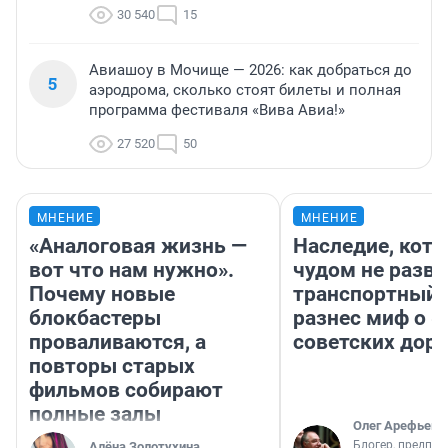
30 540
15
Авиашоу в Мочище — 2026: как добраться до
5
аэродрома, сколько стоят билеты и полная
программа фестиваля «Вива Авиа!»
27 520
50
МНЕНИЕ
МНЕНИЕ
«Аналоговая жизнь —
Наследие, кото
вот что нам нужно».
чудом не разва
Почему новые
транспортный 
блокбастеры
разнес миф о 
проваливаются, а
советских доро
повторы старых
фильмов собирают
полные залы
Олег Арефьев
Блогер, предпри
Алёна Золотухина