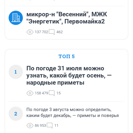
микрор-н "Весенний", МЖК
"Энергетик", Первомайка2
137 702
462
ТОП 5
По погоде 31 июля можно
1
узнать, какой будет осень, —
народные приметы
158 479
15
По погоде 3 августа можно определить,
2
каким будет декабрь, — приметы и поверья
86 953
11