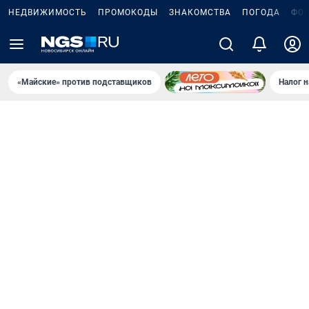
НЕДВИЖИМОСТЬ
ПРОМОКОДЫ
ЗНАКОМСТВА
ПОГОДА
ФО
«Майские» против подставщиков
Налог 