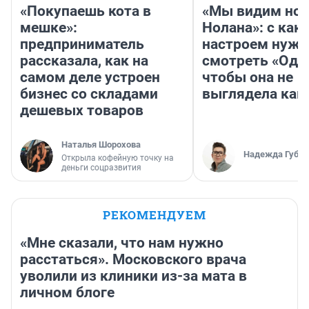
«Покупаешь кота в
«Мы видим нов
мешке»:
Нолана»: с как
предприниматель
настроем нужн
рассказала, как на
смотреть «Оди
самом деле устроен
чтобы она не
бизнес со складами
выглядела как
дешевых товаров
Наталья Шорохова
Надежда Губар
Открыла кофейную точку на
деньги соцразвития
РЕКОМЕНДУЕМ
«Мне сказали, что нам нужно
расстаться». Московского врача
уволили из клиники из-за мата в
личном блоге