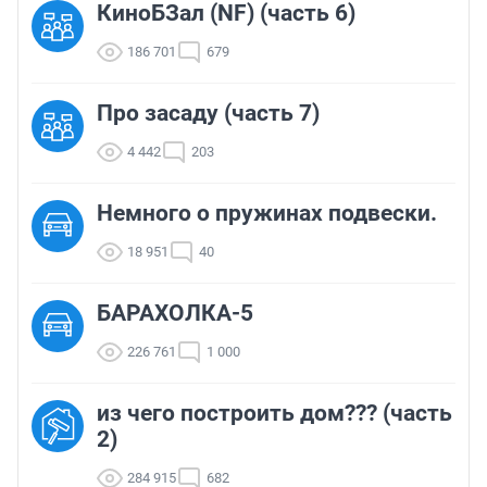
КиноБЗал (NF) (часть 6)
186 701
679
Про засаду (часть 7)
4 442
203
Немного о пружинах подвески.
18 951
40
БАРАХОЛКА-5
226 761
1 000
из чего построить дом??? (часть
2)
284 915
682