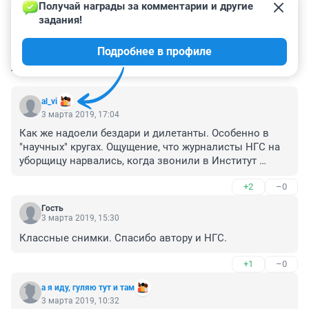
Получай награды за комментарии и другие 
задания!
Подробнее в профиле
КОММЕНТАРИИ
29
al_vi
3 марта 2019, 17:04
Как же надоели бездари и дилетанты. Особенно в 
"научных" кругах. Ощущение, что журналисты НГС на 
уборщицу нарвались, когда звонили в Институт 
систематики и экологии животных СО РАН.

+2
–0
Где эти деятели видели щегла в 1,5 раза крупнее 
синицы, да еще и с закругленным клювом???? 

Гость
Щегол черноголовый: Длина тела 13–16 см, размах 
3 марта 2019, 15:30
крыльев 23–29 см, масса 13–21 г.

Классные снимки. Спасибо автору и НГС.
Синица большая: Длина тела 12,5–14 см, размах 
крыльев 22—26 см, масса 12–22 г.

+1
–0
Клюв у щегла, кстати, еще более вытянутый, чем у 
синицы. Это позволяет ему доставать семена 
а я иду, гуляю тут и там
репейника прямо из колючей шишки.
3 марта 2019, 10:32