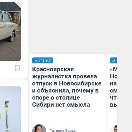
МНЕНИЕ
МНЕНИЕ
Красноярская
«Мы ви
журналистка провела
Нолана
отпуск в Новосибирске
настро
и объяснила, почему в
смотре
споре о столице
чтобы 
Сибири нет смысла
выгляд
Татьяна Зарва
На