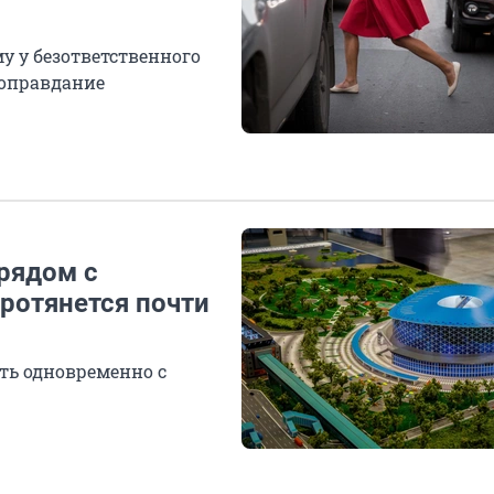
у у безответственного
е оправдание
рядом с
ротянется почти
ть одновременно с