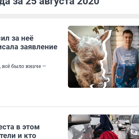
а за 25 августа 2020
ил за неё
исала заявление
 всё было иначе —
ста в этом
тели и кто