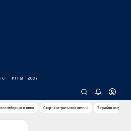
ЛЮТ
ИГРЫ
ZODY
овосибирцев в кино
Старт театрального сезона
7 грибов августа