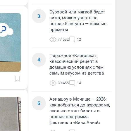
Суровой или мягкой будет
3
зима, можно узнать по
погоде 5 августа — важные
приметы
77 532
12
Пирожное «Картошка»:
4
классический рецепт в
домашних условиях с тем
самым вкусом из детства
30 455
14
Авиашоу в Мочище — 2026:
5
как добраться до аэродрома,
сколько стоят билеты и
полная программа
фестиваля «Вива Авиа!»