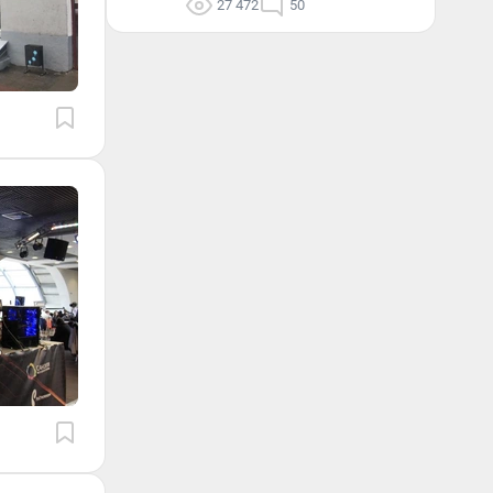
27 472
50