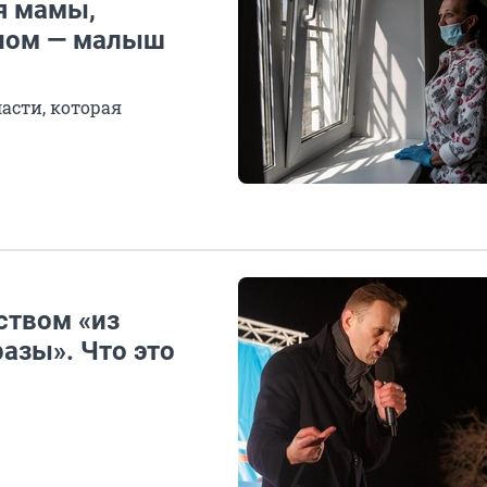
я мамы,
ыном — малыш
асти, которая
ством «из
азы». Что это