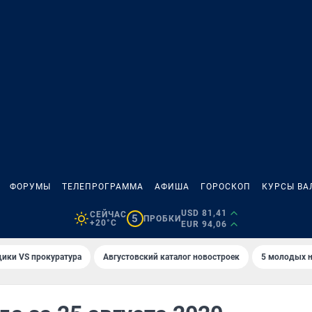
ФОРУМЫ
ТЕЛЕПРОГРАММА
АФИША
ГОРОСКОП
КУРСЫ ВА
USD 81,41
СЕЙЧАС
5
ПРОБКИ
+20°C
EUR 94,06
ики VS прокуратура
Августовский каталог новостроек
5 молодых н