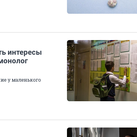
ть интересы
монолог
ие у маленького