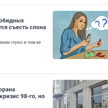
зобидных
тся съесть слона
ваем стресс и чем не
орана
ризис 98-го, но