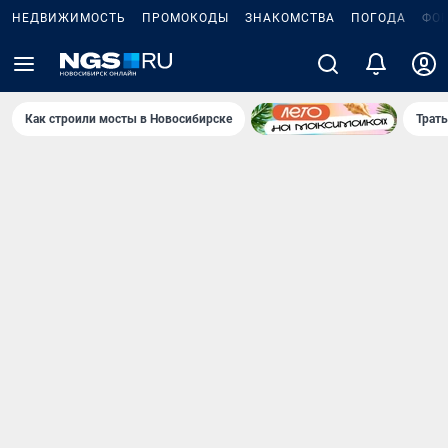
НЕДВИЖИМОСТЬ
ПРОМОКОДЫ
ЗНАКОМСТВА
ПОГОДА
ФО
Как строили мосты в Новосибирске
Траты