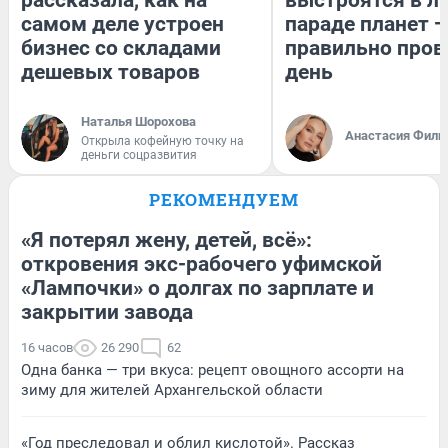
рассказала, как на
выстроятся в л
самом деле устроен
параде планет —
бизнес со складами
правильно пров
дешевых товаров
день
Наталья Шорохова
Анастасия Фили
Открыла кофейную точку на
деньги соцразвития
РЕКОМЕНДУЕМ
«Я потерял жену, детей, всё»:
откровения экс-рабочего уфимской
«Лампочки» о долгах по зарплате и
закрытии завода
16 часов
26 290
62
Одна банка — три вкуса: рецепт овощного ассорти на
зиму для жителей Архангельской области
«Год преследовал и облил кислотой». Рассказ