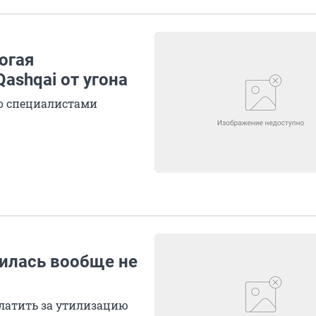
огая
Qashqai от угона
со специалистами
чилась вообще не
 платить за утилизацию