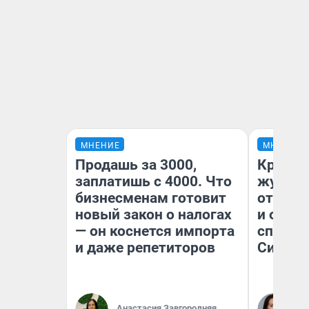
МНЕНИЕ
МНЕНИЕ
Продашь за 3000,
Красно
заплатишь с 4000. Что
журнал
бизнесменам готовит
отпуск
новый закон о налогах
и объя
— он коснется импорта
споре 
и даже репетиторов
Сибири
Анастасия Завгородняя
Та