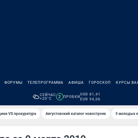
ФОРУМЫ
ТЕЛЕПРОГРАММА
АФИША
ГОРОСКОП
КУРСЫ ВА
USD 81,41
СЕЙЧАС
2
ПРОБКИ
+20°C
EUR 94,06
ики VS прокуратура
Августовский каталог новостроек
5 молодых н