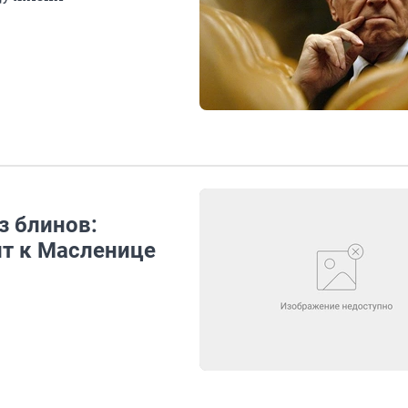
з блинов:
т к Масленице