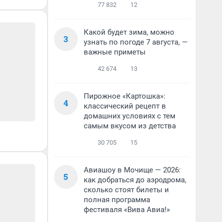
77 832
12
Какой будет зима, можно
3
узнать по погоде 7 августа, —
важные приметы
42 674
13
Пирожное «Картошка»:
4
классический рецепт в
домашних условиях с тем
самым вкусом из детства
30 705
15
Авиашоу в Мочище — 2026:
5
как добраться до аэродрома,
сколько стоят билеты и
полная программа
фестиваля «Вива Авиа!»