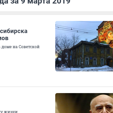
да за 9 марта 2019
осибирска
мов
 доме на Советской
ду жизни