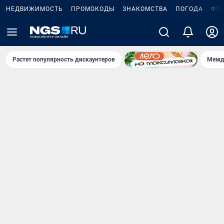
НЕДВИЖИМОСТЬ
ПРОМОКОДЫ
ЗНАКОМСТВА
ПОГОДА
ФО
Растет популярность дискаунтеров
Межд