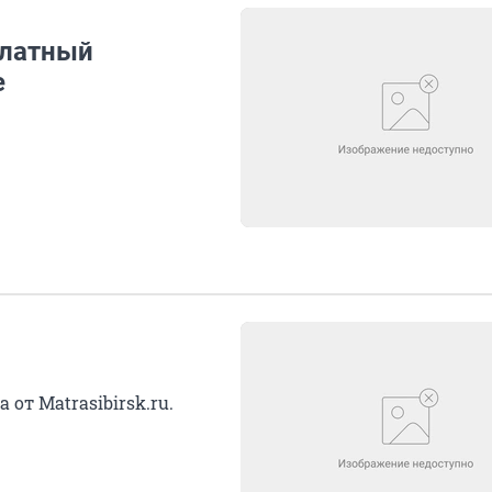
платный
е
от Matrasibirsk.ru.