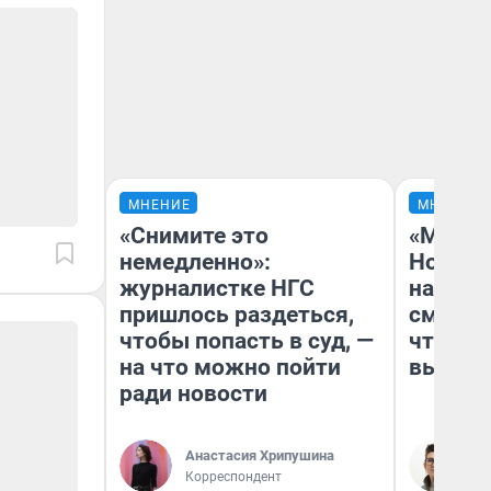
МНЕНИЕ
МНЕНИЕ
«Снимите это
«Мы ви
немедленно»:
Нолана
журналистке НГС
настро
пришлось раздеться,
смотре
чтобы попасть в суд, —
чтобы 
на что можно пойти
выгляд
ради новости
Анастасия Хрипушина
На
Корреспондент