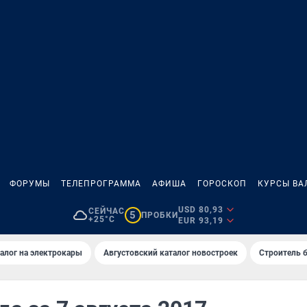
ФОРУМЫ
ТЕЛЕПРОГРАММА
АФИША
ГОРОСКОП
КУРСЫ ВА
USD 80,93
СЕЙЧАС
5
ПРОБКИ
+25°C
EUR 93,19
алог на электрокары
Августовский каталог новостроек
Строитель б