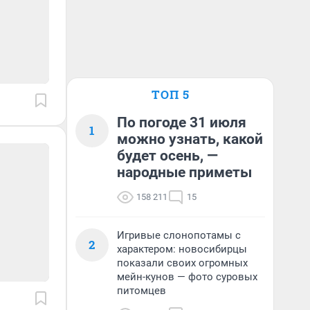
ТОП 5
По погоде 31 июля
1
можно узнать, какой
будет осень, —
народные приметы
158 211
15
Игривые слонопотамы с
2
характером: новосибирцы
показали своих огромных
мейн-кунов — фото суровых
питомцев