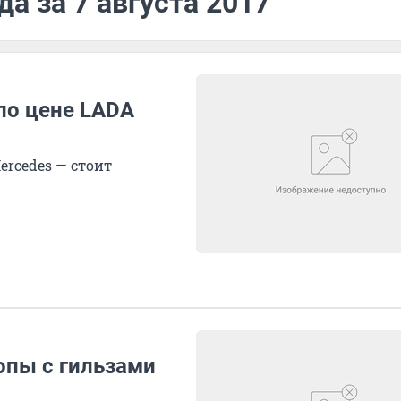
а за 7 августа 2017
по цене LADA
rcedes — стоит
опы с гильзами