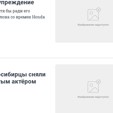
дупреждение
тя бы ради его
лона со времен Honda
восибирцы сняли
тым актёром