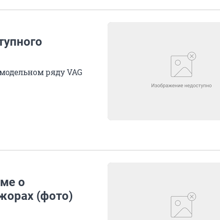
тупного
в модельном ряду VAG
ме о
жорах (фото)