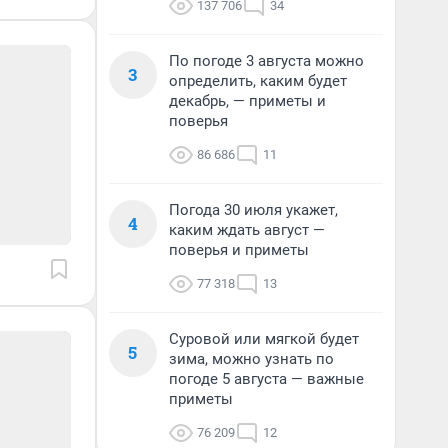
137 706
34
По погоде 3 августа можно
3
определить, каким будет
декабрь, — приметы и
поверья
86 686
11
Погода 30 июля укажет,
4
каким ждать август —
поверья и приметы
77 318
13
Суровой или мягкой будет
5
зима, можно узнать по
погоде 5 августа — важные
приметы
76 209
12