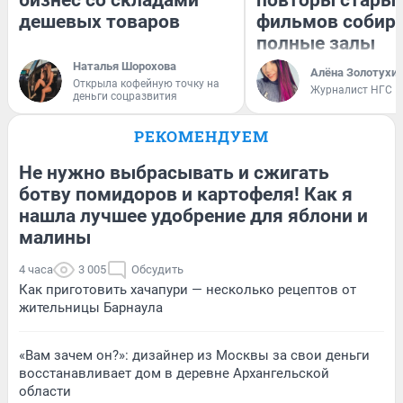
бизнес со складами
повторы стары
дешевых товаров
фильмов собир
полные залы
Наталья Шорохова
Алёна Золотухи
Открыла кофейную точку на
Журналист НГС
деньги соцразвития
РЕКОМЕНДУЕМ
Не нужно выбрасывать и сжигать
ботву помидоров и картофеля! Как я
нашла лучшее удобрение для яблони и
малины
4 часа
3 005
Обсудить
Как приготовить хачапури — несколько рецептов от
жительницы Барнаула
«Вам зачем он?»: дизайнер из Москвы за свои деньги
восстанавливает дом в деревне Архангельской
области