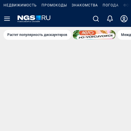
НЕДВИЖИМОСТЬ
ПРОМОКОДЫ
ЗНАКОМСТВА
ПОГОДА
ФО
Растет популярность дискаунтеров
Межд